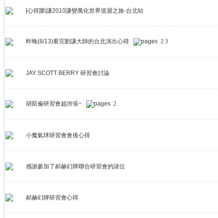
[心得]劉謙2010謙變萬化世界巡迴之旅-台北站
昨晚(8/13)看完劉謙大師的台北演出心得
2
3
JAY SCOTT BERRY 研習會討論
胡凱倫研習會超誇張~
2
小魔氣球研習會會後心得
感謝參加了郝赫幻牌聯合研習會的諸位
郝赫幻牌研習會心得