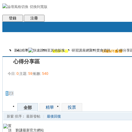
切換到寬版
會員條款
社區服務
統計排行
客服系統
世魔臉書
幫助
登錄
注冊
新帖
精華
>
研習講座網聚特賣會資訊
>
心得分享
論壇
圈子
邀請注冊
群組聚合
活動行事曆
本版
心得分享區
今日:
0
|
主題:
59
|
帖數:
540
發帖
1
2
3
精華
投票
全部
新窗
排序︰
最新發帖
|
最後回復
劉謙最新官方網站