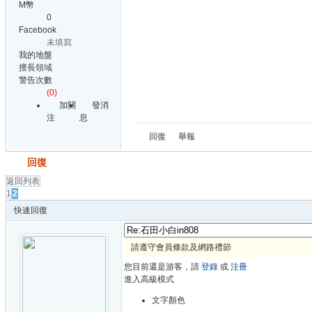
M幣
0
Facebook
未填寫
我的地盤
擅長領域
警告次數
(0)
加關
發消
注
息
回復
舉報
發帖
回復
返回列表
1
2
快速回復
請遵守會員條款及網路禮節
您目前還是游客，請
登錄
或
注冊
進入高級模式
文字顏色