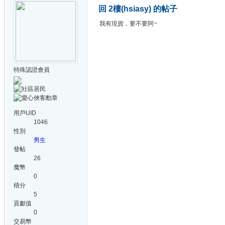
回 2樓(hsiasy) 的帖子
我有現貨，要不要阿~
特殊認證會員
用戶UID
1046
性別
男生
發帖
26
魔幣
0
積分
5
貢獻值
0
交易幣