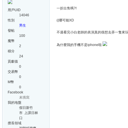
一折出售嗎?!
用戶UID
14046
性別
((哪可能XD
男生
發帖
不過看完小白老師的表演真的很想去弄一隻來玩=
100
魔幣
為什麼我的手機不是iphone啦
2
積分
24
貢獻值
0
交易幣
0
M幣
0
Facebook
未填寫
我的地盤
假日新竹
市 上課日林
口
擅長領域