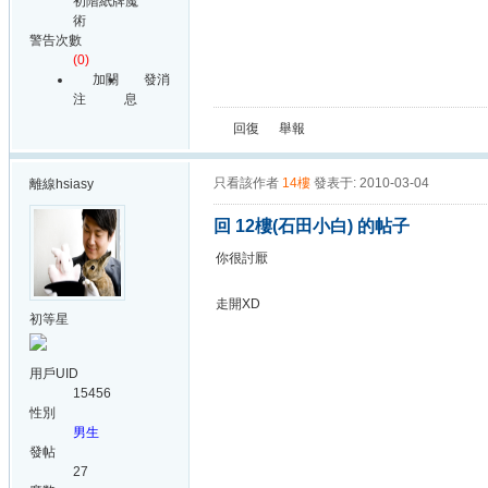
初階紙牌魔
術
警告次數
(0)
加關
發消
注
息
回復
舉報
只看該作者
14樓
發表于: 2010-03-04
離線
hsiasy
回 12樓(石田小白) 的帖子
你很討厭
走開XD
初等星
用戶UID
15456
性別
男生
發帖
27