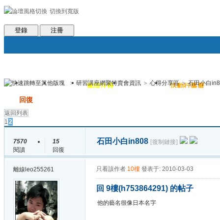
切換到寬版
會員條款
社區服務
統計排行
客服系統
世魔臉書
幫助
登錄
注冊
>
研習講座網聚特賣會資訊
>
心得分享區
>
石田小白in8
論壇
圈子
邀請注冊
群組聚合
活動行事曆
帖子
發帖
回復
返回列表
1
2
石田小白in808
7570
15
[復制鏈接]
閱讀
回復
只看該作者
10樓
發表于: 2010-03-03
離線
leo255261
回 9樓(h753864291) 的帖子
他的藝名很像日本名字