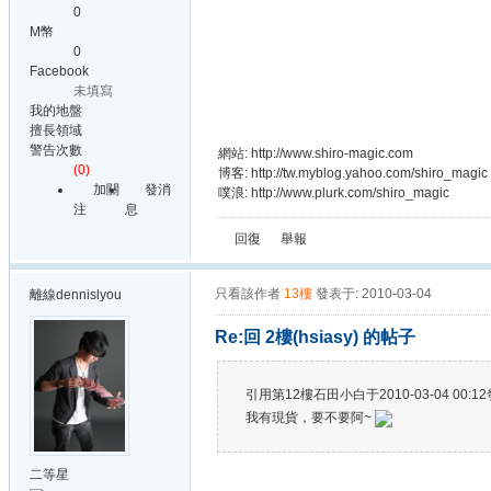
0
M幣
0
Facebook
未填寫
我的地盤
擅長領域
警告次數
網站: http://www.shiro-magic.com
(0)
博客: http://tw.myblog.yahoo.com/shiro_magic
加關
發消
噗浪: http://www.plurk.com/shiro_magic
注
息
回復
舉報
只看該作者
13樓
發表于: 2010-03-04
離線
dennislyou
Re:回 2樓(hsiasy) 的帖子
引用第12樓石田小白于2010-03-04 00:12發
我有現貨，要不要阿~
二等星