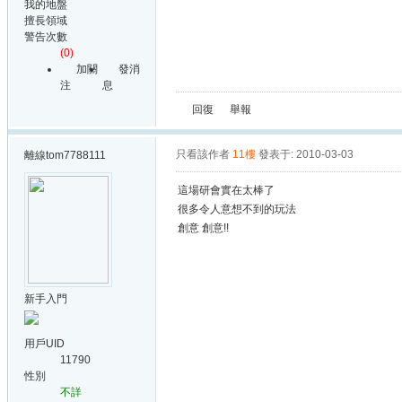
我的地盤
擅長領域
警告次數
(0)
加關
發消
注
息
回復
舉報
只看該作者
11樓
發表于: 2010-03-03
離線
tom7788111
這場研會實在太棒了
很多令人意想不到的玩法
創意 創意!!
新手入門
用戶UID
11790
性別
不詳