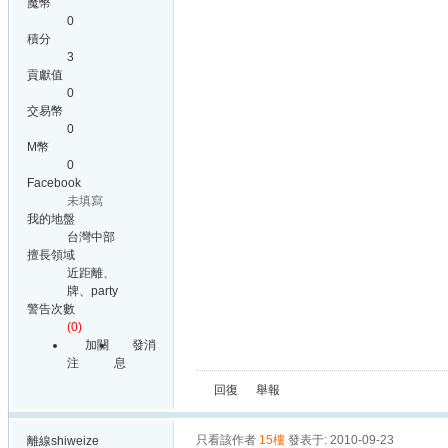
魔幣
0
積分
3
貢獻值
0
交易幣
0
M幣
0
Facebook
未填寫
我的地盤
台灣中部
擅長領域
近距離、
牌、party
警告次數
(0)
加關
發消
注
息
回復
舉報
只看該作者
15樓
發表于: 2010-09-23
離線
shiweize