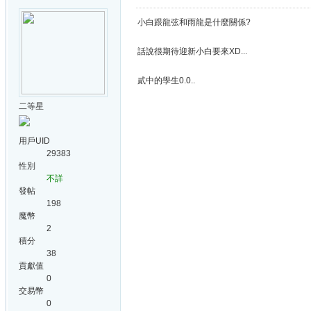
小白跟龍弦和雨龍是什麼關係?
話說很期待迎新小白要來XD...
貳中的學生0.0..
二等星
用戶UID
29383
性別
不詳
發帖
198
魔幣
2
積分
38
貢獻值
0
交易幣
0