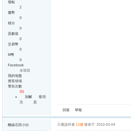
發帖
2
魔幣
0
積分
0
貢獻值
0
交易幣
0
M幣
0
Facebook
未填寫
我的地盤
擅長領域
警告次數
(0)
加關
發消
注
息
回復
舉報
只看該作者
12樓
發表于: 2010-03-04
離線
石田小白