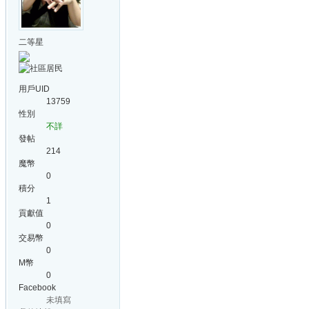
二等星
用戶UID
13759
性別
不詳
發帖
214
魔幣
0
積分
1
貢獻值
0
交易幣
0
M幣
0
Facebook
未填寫