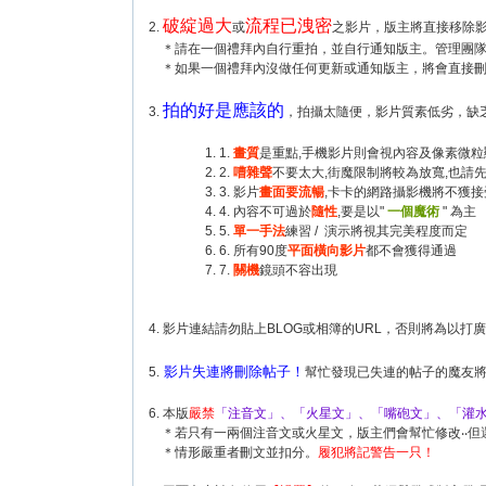
破綻過大
流程已洩密
2.
或
之影片，版主將直接移除影
＊請在一個禮拜內自行重拍，並自行通知版主。管理團隊
＊如果一個禮拜內沒做任何更新或通知版主，將會直接刪帖
拍的好是應該的
3.
，拍攝太隨便，影片質素低劣，缺
1.
畫質
是重點,手機影片則會視內容及像素微粒
2.
嘈雜聲
不要太大,街魔限制將較為放寬,也請
3. 影片
畫面要流暢
,卡卡的網路攝影機將不獲接
4. 內容不可過於
隨性
,要是以"
一個魔術
" 為主
5.
單一手法
練習 / 演示將視其完美程度而定
6. 所有90度
平面橫向影片
都不會獲得通過
7.
關機
鏡頭不容出現
4. 影片連結請勿貼上BLOG或相簿的URL，否則將為以
影片失連將刪除帖子！
5.
幫忙發現已失連的帖子的魔友
6.
本版
嚴禁
「注音文」、「火星文」、「嘴砲文」、「灌
＊若只有一兩個注音文或火星文，版主們會幫忙修改‧‧但
＊情形嚴重者刪文並扣分。
履犯將記警告一只！