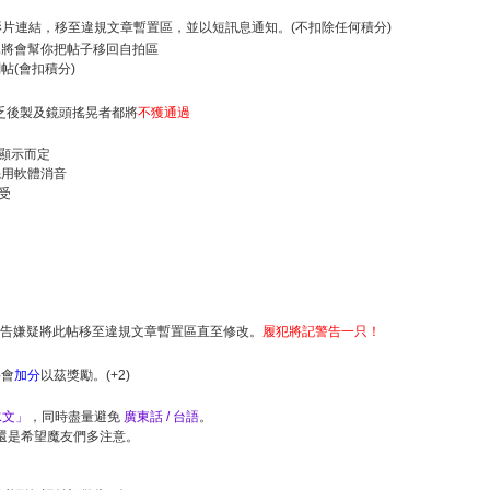
片連結，移至違規文章暫置區，並以短訊息通知。(不扣除任何積分)
將會幫你把帖子移回自拍區
(會扣積分)
乏後製及鏡頭搖晃者都將
不獲通過
顯示而定
先用軟體消音
受
打廣告嫌疑將此帖移至違規文章暫置區直至修改。
履犯將記警告一只！
將會
加分
以茲獎勵。(+2)
水文」
，同時盡量避免
廣東話 / 台語
。
還是希望魔友們多注意。