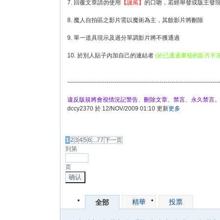
7. 回覆文章請勿使用
【謾罵】
的口吻，若經舉發或版主發現
8. 魔人自拍區之影片需以魔術為主，其餘影片將刪除
9. 單一道具現示及過分單調影片將不獲通過
10. 於別人貼子內加自己的連結者
(於已通過審核的影片不在
-----------------------------------------------------------------------------
違反版規將會視情況記警告、刪除文章、禁言、永久禁言
dccy2370 於 12/NOV/2009 01:10 更新
更多
發帖
1
2
3
4
5
6
...77
下一页
到第
页
确认
精華
投票
全部