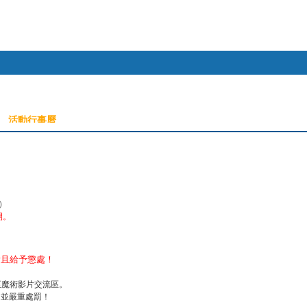
幫助
活動行事曆
搜索
本版
)
開。
看且給予懲處！
至魔術影片交流區。
並嚴重處罰！