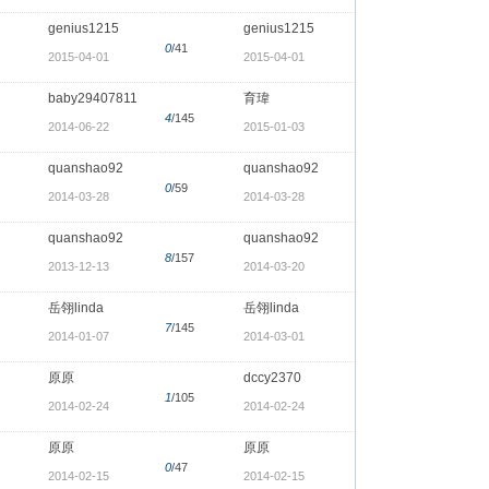
genius1215
genius1215
0
/41
2015-04-01
2015-04-01
baby29407811
育瑋
4
/145
2014-06-22
2015-01-03
quanshao92
quanshao92
0
/59
2014-03-28
2014-03-28
quanshao92
quanshao92
8
/157
2013-12-13
2014-03-20
岳翎linda
岳翎linda
7
/145
2014-01-07
2014-03-01
原原
dccy2370
1
/105
2014-02-24
2014-02-24
原原
原原
0
/47
2014-02-15
2014-02-15