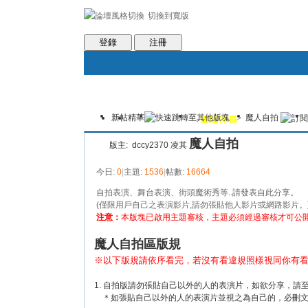
切換到寬版
會員條款
社區服務
統計排行
客服系統
世魔臉書
登錄
注冊
新帖
精華
>
魔人自拍
論壇
圈子
邀請注冊
群組聚合
魔人自拍
版主:
dccy2370
凌其
今日:
0
|
主題:
1536
|
帖數:
16664
自拍表演、舞台表演、街頭魔術秀等..請發表自此分享。
(僅限用戶自己之表演影片,請勿張貼他人影片或網路影片。
注意：
本版塊已啟用主題審核，主題必須經過審核才可公
魔人自拍區版規
※以下版規請依序看完，若沒有看違規照樣視同你有
1. 自拍版請勿張貼自己以外的人的表演片，如欲分享，請
＊如張貼自己以外的人的表演片並視之為自己的，必刪文