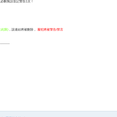
必刪無誤並記警告1次！
此限)
，該連結將被刪除 。
履犯將被警告/禁言
----------
。