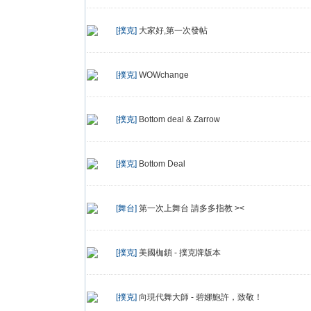
[撲克]
大家好,第一次發帖
[撲克]
WOWchange
[撲克]
Bottom deal & Zarrow
[撲克]
Bottom Deal
[舞台]
第一次上舞台 請多多指教 ><
[撲克]
美國枷鎖 - 撲克牌版本
[撲克]
向現代舞大師 - 碧娜鮑許，致敬！