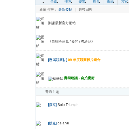
全部
撲克
硬幣
舞台
街頭
其它
新窗
排序︰
最新發帖
|
最後回復
劉謙最新官方網站
《自拍區意見 / 疑問 / 聯絡貼》
[歷屆競賽帖]
09 年度競賽影片總合
魔術建議 - 自拍魔術
普通主題
[撲克]
Solo Triumph
[撲克]
deja vu