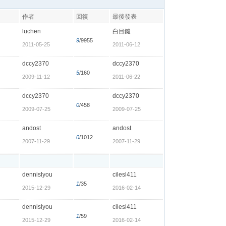
作者
回復
最後發表
luchen
白目鍵
9
/9955
2011-05-25
2011-06-12
dccy2370
dccy2370
5
/160
2009-11-12
2011-06-22
dccy2370
dccy2370
0
/458
2009-07-25
2009-07-25
andost
andost
0
/1012
2007-11-29
2007-11-29
dennislyou
cilesl411
1
/35
2015-12-29
2016-02-14
dennislyou
cilesl411
1
/59
2015-12-29
2016-02-14