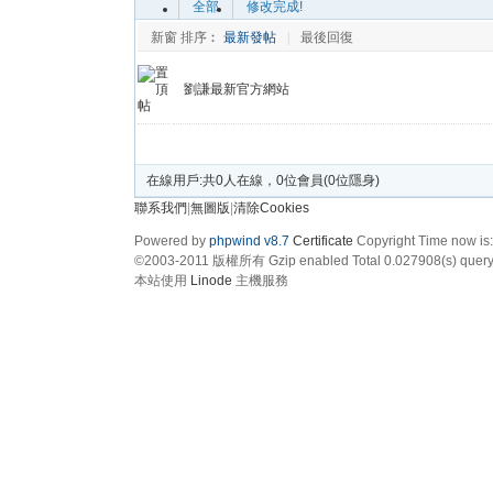
全部
修改完成!
新窗
排序︰
最新發帖
|
最後回復
劉謙最新官方網站
發帖
在線用戶:共0人在線，0位會員(0位隱身)
聯系我們
|
無圖版
|
清除Cookies
Powered by
phpwind v8.7
Certificate
Copyright Time now is
©2003-2011
版權所有 Gzip enabled
Total 0.027908(s) query
本站使用
Linode
主機服務