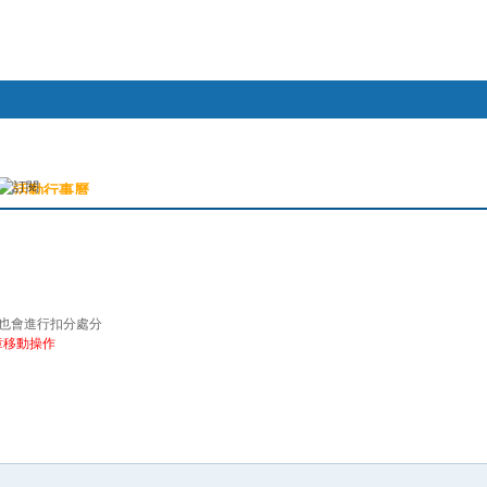
幫助
活動行事曆
搜索
本版
時也會進行扣分處分
章移動操作