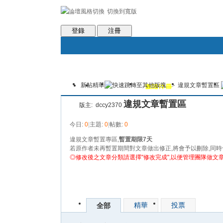
切換到寬版
會員條款
社區服務
統計排行
客服系統
世魔臉書
登錄
注冊
新帖
精華
>
違規文章暫置區
論壇
圈子
邀請注冊
群組聚合
違規文章暫置區
版主:
dccy2370
今日:
0
|
主題:
0
|
帖數:
0
違規文章暫置專區,
暫置期限7天
若原作者未再暫置期間對文章做出修正,將會予以刪除,同
◎修改後之文章分類請選擇"修改完成",以便管理團隊做文
發帖
精華
投票
全部