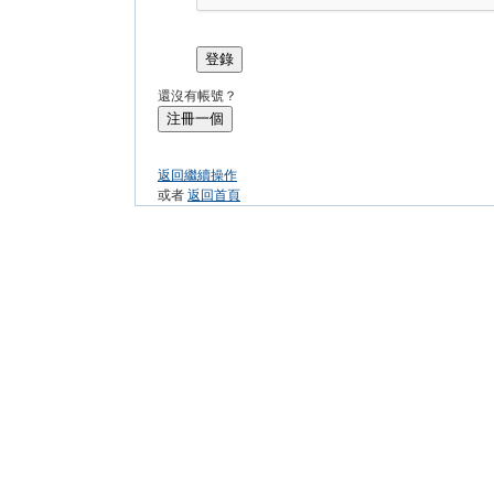
登錄
還沒有帳號？
注冊一個
返回繼續操作
或者
返回首頁