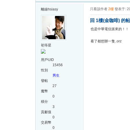
只看該作者
2樓
發表于: 20
離線
hsiasy
回 1樓(金咖啡) 的
也是中華電信派來的！！
看了都想辦一隻..orz
初等星
用戶UID
15456
性別
男生
發帖
27
魔幣
0
積分
3
貢獻值
0
交易幣
0