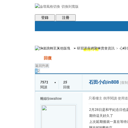
切換到寬版
會員條款
社區服務
統計排行
客服系統
世魔臉書
登錄
注冊
>
研習講座網聚特賣會資訊
>
心得
論壇
圈子
邀請注冊
群組聚合
發帖
回復
返回列表
1
2
石田小白in808
7571
15
[復制
閱讀
回復
只看樓主
倒序閱讀
使用道
離線
§swallow
2月28日是和平紀念日也
期待這天好久了
上次延期後就一直在等待
辦在808魔術店