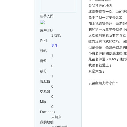
是我常去的地方
北部難得有一次小白的研
新手入門
免不了我一定要去參加
加上我還蠻崇拜小白老師
我的第一片教學帶就是小
用戶UID
17295
這次教的主題我非常喜歡
性別
雖然沒有花式的技巧、困
男生
但是都是一些效果強烈的
發帖
小白老師的幽默感讓整個
1
最後老師還SHOW了他的
魔幣
我整個就愛上了
0
積分
真是太酷了
1
貢獻值
以後繼續支持小白~
0
交易幣
0
M幣
0
Facebook
未填寫
我的地盤