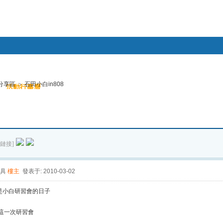
幫助
分享區
>
石田小白in808
活動行事曆
搜索
帖子
鏈接]
具
樓主
發表于: 2010-03-02
是小白研習會的日子
這一次研習會