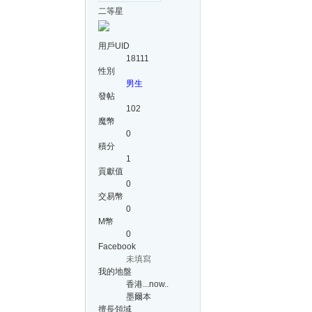
二等星
用戶UID
18111
性別
男生
發帖
102
魔幣
0
積分
1
貢獻值
0
交易幣
0
M幣
0
Facebook
未填寫
我的地盤
香港...now..
墨爾本
擅長領域