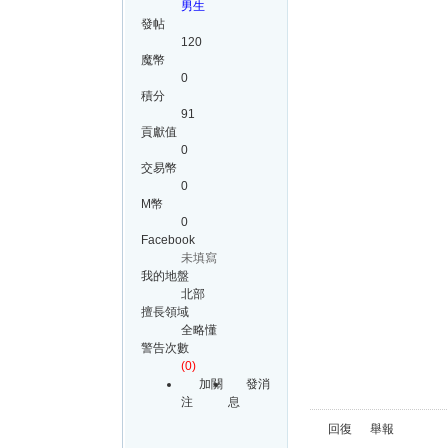
男生
發帖
120
魔幣
0
積分
91
貢獻值
0
交易幣
0
M幣
0
Facebook
未填寫
我的地盤
北部
擅長領域
全略懂
警告次數
(0)
加關
發消
注
息
回復
舉報