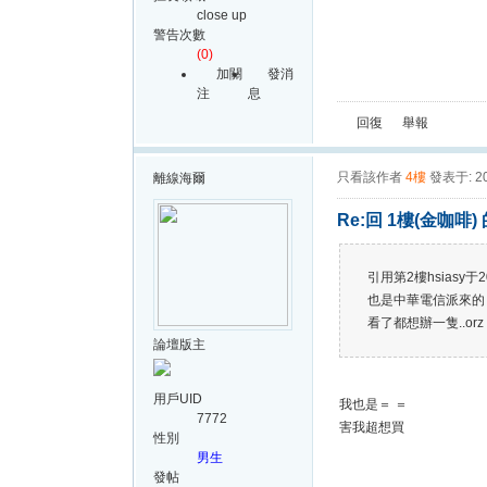
close up
警告次數
(0)
加關
發消
注
息
回復
舉報
只看該作者
4樓
發表于: 20
離線
海爾
Re:回 1樓(金咖啡)
引用第2樓hsiasy于20
也是中華電信派來的
看了都想辦一隻..orz
論壇版主
用戶UID
我也是＝ ＝
7772
害我超想買
性別
男生
發帖