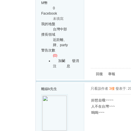
M幣
0
Facebook
未填寫
我的地盤
台灣中部
擅長領域
近距離、
牌、party
警告次數
(0)
加關
發消
注
息
回復
舉報
只看該作者
3樓
發表于: 20
離線
k先生
好想去哦~~~~
人不在台灣~~~
嗚嗚~~~