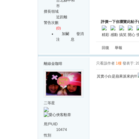
台北縣中和
市
擅長領域
近距離
評價一下你瀏覽此帖子
警告次數
(0)
加關
發消
精彩
感動
搞笑
開心
注
息
回復
舉報
只看該作者
1樓
發表于: 20
離線
金咖啡
其實小白是蘋果派來的!!!
二等星
用戶UID
10474
性別