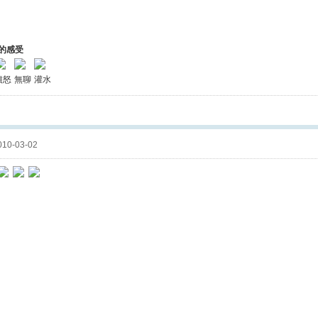
的感受
憤怒
無聊
灌水
10-03-02