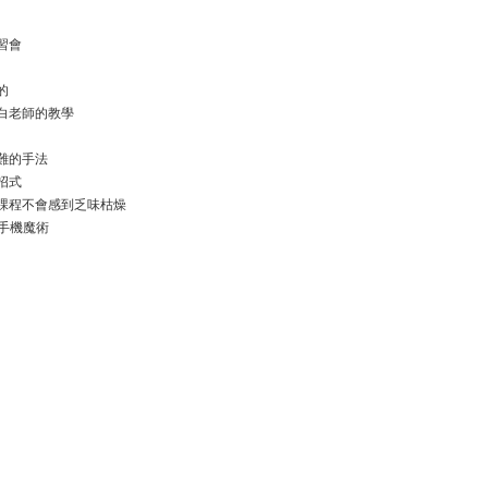
習會
的
白老師的教學
難的手法
招式
課程不會感到乏味枯燥
手機魔術