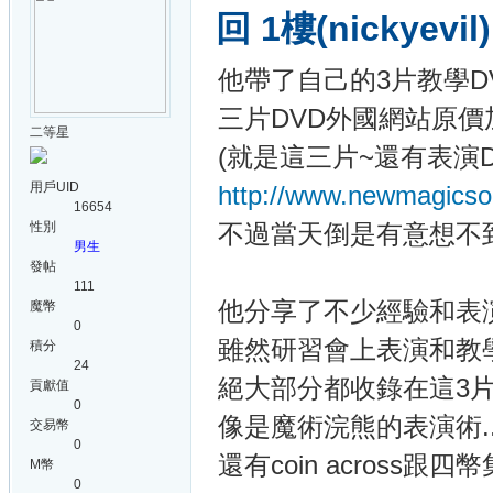
回 1樓(nickyevi
他帶了自己的3片教學D
三片DVD外國網站原價
二等星
(就是這三片~還有表演De
用戶UID
http://www.newmagicso
16654
性別
不過當天倒是有意想不
男生
發帖
111
他分享了不少經驗和表
魔幣
0
雖然研習會上表演和教
積分
24
絕大部分都收錄在這3片
貢獻值
0
像是魔術浣熊的表演術...姆
交易幣
0
還有coin across跟
M幣
0