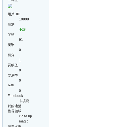
二等星
用戶UID
10808
性別
不詳
發帖
91
魔幣
0
積分
1
貢獻值
0
交易幣
0
M幣
0
Facebook
未填寫
我的地盤
擅長領域
close up
magic
警告次數