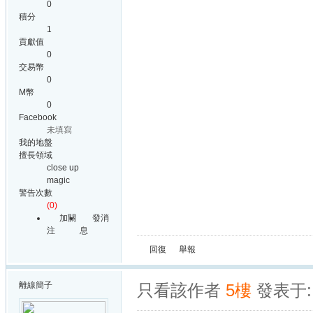
0
積分
1
貢獻值
0
交易幣
0
M幣
0
Facebook
未填寫
我的地盤
擅長領域
close up
magic
警告次數
(0)
加關
發消
注
息
回復
舉報
離線
簡子
只看該作者
5樓
發表于: 