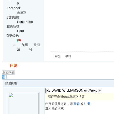
0
Facebook
未填寫
我的地盤
Hong Kong
擅長領域
Card
警告次數
(0)
加關
發消
注
息
回復
舉報
發帖
回復
返回列表
1
2
快速回復
請遵守會員條款及網路禮節
您目前還是游客，請
登錄
或
注冊
進入高級模式