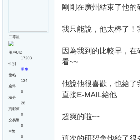
剛剛在廣州結束了他的研習
我只能說，他太棒了！
二等星
因為我到的比較早，在
用戶UID
17203
看~~
性別
男生
發帖
134
他說他很喜歡，也給了
魔幣
0
直接E-MAIL給他
積分
28
貢獻值
0
超爽的啦~~
交易幣
0
M幣
這次的研習會他給了很
0