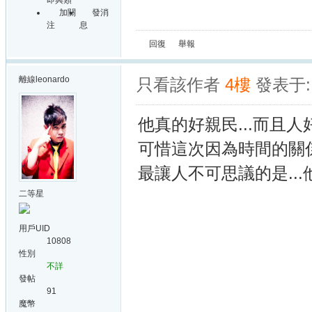
即興類
加關
發消
注
息
回復
舉報
離線
leonardo
只看該作者
4樓
發表于: 
他真的好親民...而且人
可惜這次因為時間的關
最讓人不可思議的是...
二等星
用戶UID
10808
性別
不詳
發帖
91
魔幣