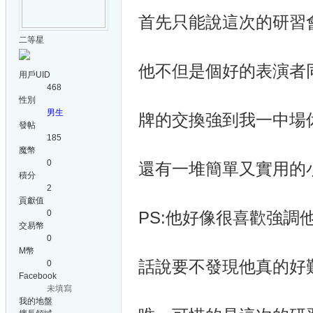
首先只能說這次的研習會太屌
二等星
他不但是個好的表演者
用戶UID
468
性別
男生
牌的交換強到我一中場
發帖
185
魔幣
0
還有一堆簡單又實用的
積分
2
貢獻值
0
PS:他好像很喜歡強調他4
交易幣
0
M幣
話說要不發現他真的好難喔
0
Facebook
未填寫
我的地盤