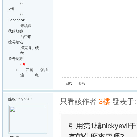
0
M幣
0
Facebook
未填寫
我的地盤
台中市
擅長領域
撲克牌、硬
幣
警告次數
(0)
加關
發消
注
息
回復
舉報
離線
dccy2370
只看該作者
3樓
發表于: 
引用第1樓nickyevil于2
有帶什麼來賣嗎?