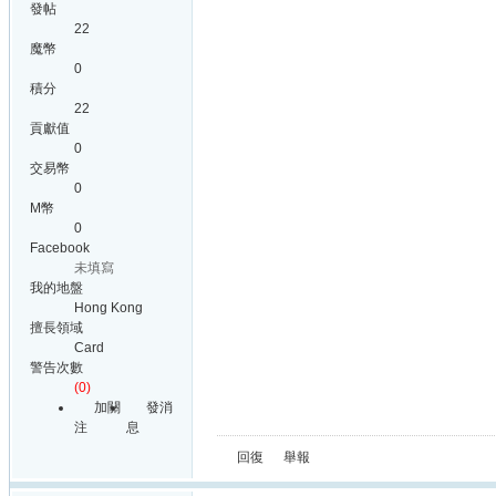
發帖
22
魔幣
0
積分
22
貢獻值
0
交易幣
0
M幣
0
Facebook
未填寫
我的地盤
Hong Kong
擅長領域
Card
警告次數
(0)
加關
發消
注
息
回復
舉報