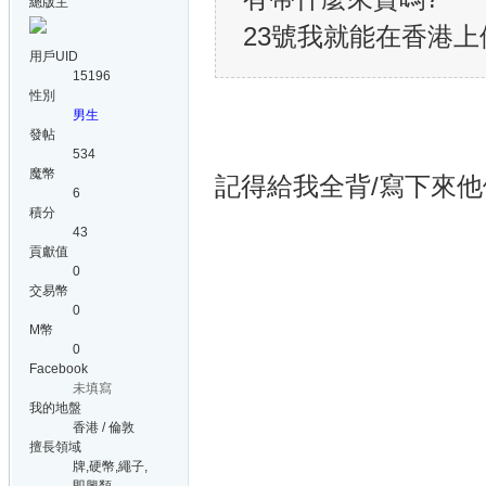
總版主
23號我就能在香港上
用戶UID
15196
性別
男生
發帖
534
魔幣
記得給我全背/寫下來他
6
積分
43
貢獻值
0
交易幣
0
M幣
0
Facebook
未填寫
我的地盤
香港 / 倫敦
擅長領域
牌,硬幣,繩子,