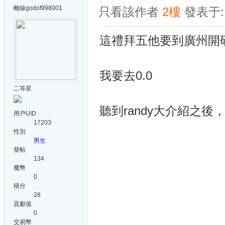
離線
godof998001
只看該作者
2樓
發表于: 
這禮拜五他要到廣州開
我要去0.0
二等星
聽到randy大介紹之後
用戶UID
17203
性別
男生
發帖
134
魔幣
0
積分
28
貢獻值
0
交易幣