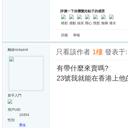
評價一下你瀏覽此帖子的感受
精彩
感動
搞笑
開心
憤怒
無聊
灌水
回復
舉報
離線
nickyevil
只看該作者
1樓
發表于: 
有帶什麼來賣嗎?
23號我就能在香港上他
新手入門
用戶UID
10454
性別
男生