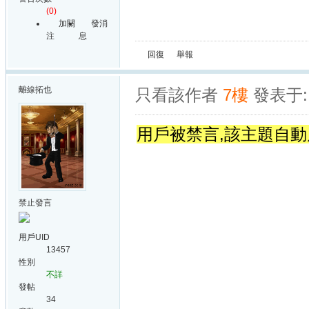
(0)
加關
發消
注
息
回復
舉報
離線
拓也
只看該作者
7樓
發表于: 
用戶被禁言,該主題自動
禁止發言
用戶UID
13457
性別
不詳
發帖
34