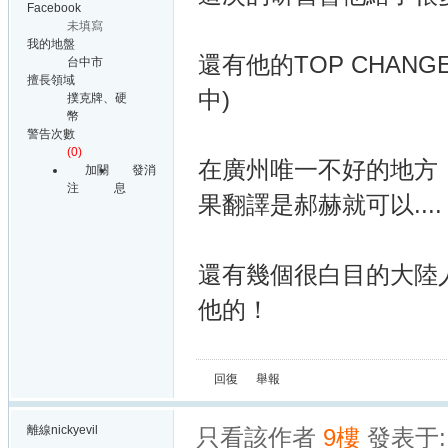
Facebook
未填寫
我的地盤
還有他的TOP CHANG
台中市
擅長領域
中)
撲克牌、硬
幣
警告次數
(0)
在廣州唯一不好的地方，
加關
發消
注
息
果翻譯是郝赫就可以....
還有幾個很白目的大陸
他的！
回復
舉報
離線
nickyevil
只看該作者
9樓
發表于: 