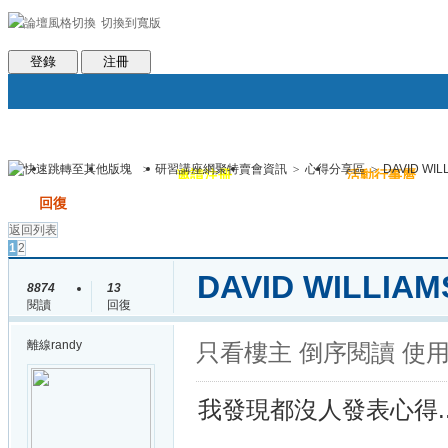
切換到寬版
會員條款
社區服務
統計排行
客服系統
世魔臉書
幫助
登錄
注冊
>
研習講座網聚特賣會資訊
>
心得分享區
>
DAVID WI
論壇
圈子
邀請注冊
群組聚合
活動行事曆
帖子
發帖
回復
返回列表
1
2
DAVID WILLI
8874
13
閱讀
回復
離線
randy
只看樓主
倒序閱讀
使
我發現都沒人發表心得.