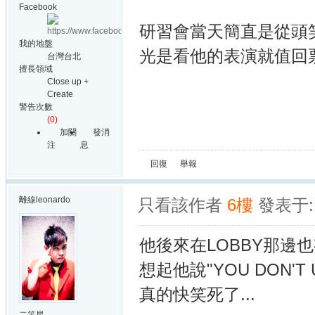
Facebook
研習會當天簡直是從頭
我的地盤
光是看他的表演就值回票
台灣台北
擅長領域
Close up +
Create
警告次數
(0)
加關
發消
注
息
回復
舉報
離線
leonardo
只看該作者
6樓
發表于: 
他後來在LOBBY那邊
想起他說"YOU DON'T U
真的快笑死了...