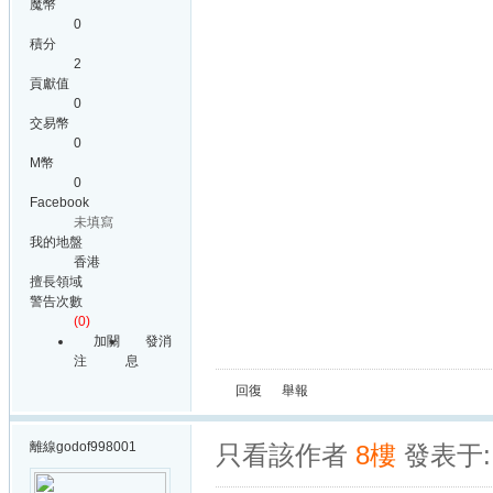
魔幣
0
積分
2
貢獻值
0
交易幣
0
M幣
0
Facebook
未填寫
我的地盤
香港
擅長領域
警告次數
(0)
加關
發消
注
息
回復
舉報
離線
godof998001
只看該作者
8樓
發表于: 