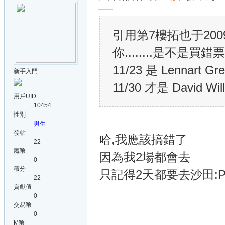
引用第7樓拓也于2009-1
你........是不是買錯票了.
11/23 是 Lennart Gr
新手入門
11/30 才是 David Wil
用戶UID
10454
性別
男生
發帖
哈,我應該搞錯了
22
魔幣
因為我2場都會去
0
積分
只記得2天都要去沙田:
22
貢獻值
0
交易幣
0
M幣