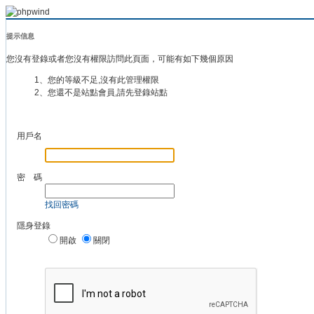
提示信息
您沒有登錄或者您沒有權限訪問此頁面，可能有如下幾個原因
1、您的等級不足,沒有此管理權限
2、您還不是站點會員,請先登錄站點
用戶名
密 碼
找回密碼
隱身登錄
開啟
關閉