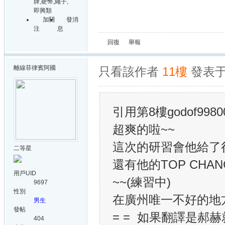
牌,硬幣,繩子,
即興類
加關
發消
注
息
回復
舉報
離線
菲律賓阿國
只看該作者
11樓
發表于:
引用第8樓godof99800
超爽的啦~~
這次的研習會他給了
二等星
還有他的TOP CHA
用戶UID
~~(練習中)
9697
性別
在廣州唯一不好的地
男生
發帖
= = 如果翻譯是郝
404