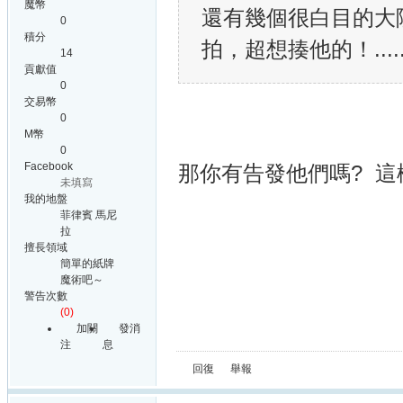
魔幣
還有幾個很白目的大
0
積分
拍，超想揍他的！.....
14
貢獻值
0
交易幣
0
M幣
0
Facebook
那你有告發他們嗎? 這
未填寫
我的地盤
菲律賓 馬尼
拉
擅長領域
簡單的紙牌
魔術吧～
警告次數
(0)
加關
發消
注
息
回復
舉報