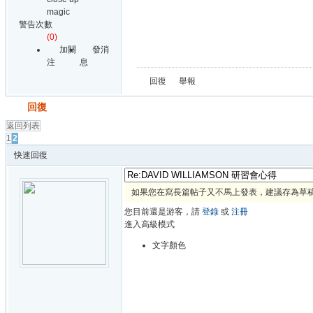
magic
警告次數
(0)
加關
發消
注
息
回復
舉報
發帖
回復
返回列表
1
2
快速回復
如果您在寫長篇帖子又不馬上發表，建議存為草
您目前還是游客，請
登錄
或
注冊
進入高級模式
文字顏色