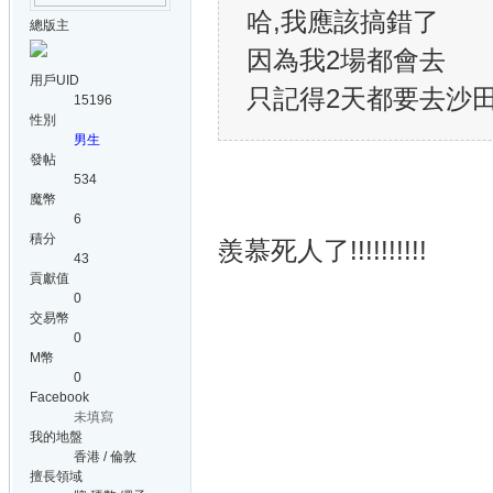
哈,我應該搞錯了
總版主
因為我2場都會去
用戶UID
只記得2天都要去沙田
15196
性別
男生
發帖
534
魔幣
6
積分
羨慕死人了!!!!!!!!!!
43
貢獻值
0
交易幣
0
M幣
0
Facebook
未填寫
我的地盤
香港 / 倫敦
擅長領域