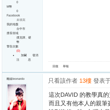
0
M幣
0
Facebook
未填寫
我的地盤
台中市
擅長領域
撲克牌、硬
幣
警告次數
(0)
加關
發消
注
息
回復
舉報
離線
leonardo
只看該作者
13樓
發表于:
這次DAVID 的教學真
而且又有他本人的親筆簽名