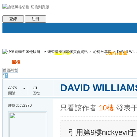
切換到寬版
會員條款
社區服務
統計排行
客服系統
世魔臉書
幫助
登錄
注冊
>
研習講座網聚特賣會資訊
>
心得分享區
>
DAVID WI
論壇
圈子
邀請注冊
群組聚合
活動行事曆
帖子
發帖
回復
返回列表
1
2
DAVID WILLI
8876
13
閱讀
回復
離線
dccy2370
只看該作者
10樓
發表于:
引用第9樓nickyevil于2