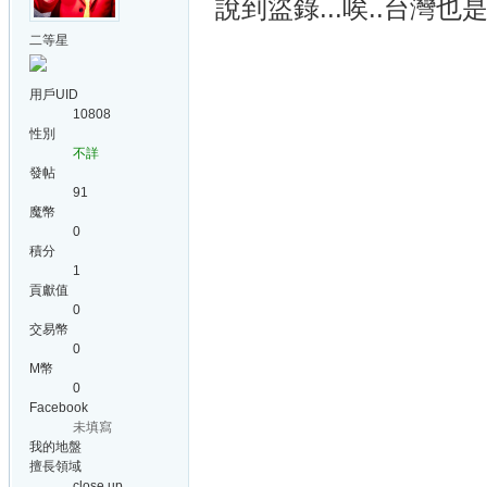
說到盜錄...唉..台灣
二等星
用戶UID
10808
性別
不詳
發帖
91
魔幣
0
積分
1
貢獻值
0
交易幣
0
M幣
0
Facebook
未填寫
我的地盤
擅長領域
close up