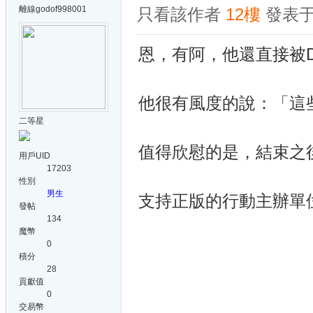
離線
godof998001
只看該作者
12樓
發表于:
恩，有阿，他還直接被DAVI
他很有風度的說：「這
二等星
值得欣慰的是，結束之後
用戶UID
17203
性別
男生
支持正版的行動主辦單
發帖
134
魔幣
0
積分
28
貢獻值
0
交易幣