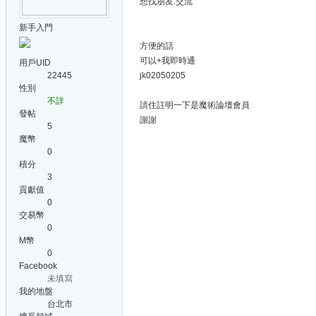
想找朋友.交流
新手入門
方便的話
可以+我即時通
用戶UID
22445
jk02050205
性別
不詳
請住註明一下是魔術論壇會員
發帖
謝謝
5
魔幣
0
積分
3
貢獻值
0
交易幣
0
M幣
0
Facebook
未填寫
我的地盤
台北市