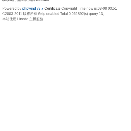
Powered by
phpwind v8.7
Certificate
Copyright Time now is:08-08 03:51
©2003-2011
版權所有 Gzip enabled
Total 0.061892(s) query 13,
本站使用
Linode
主機服務