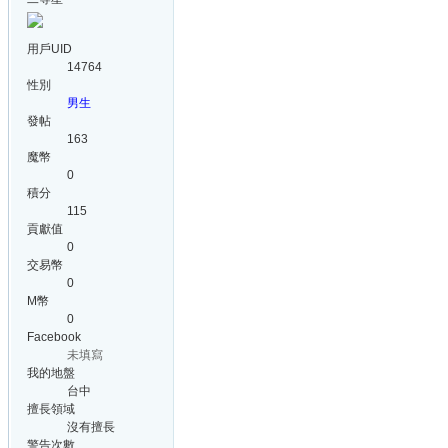
用戶UID
14764
性別
男生
發帖
163
魔幣
0
積分
115
貢獻值
0
交易幣
0
M幣
0
Facebook
未填寫
我的地盤
台中
擅長領域
沒有擅長
警告次數