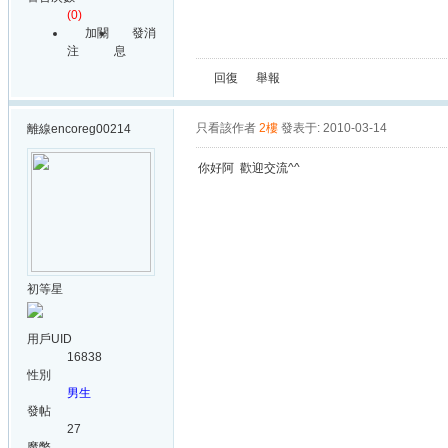
(0)
加關
發消
注
息
回復
舉報
只看該作者
2樓
發表于: 2010-03-14
離線
encoreg00214
你好阿 歡迎交流^^
初等星
用戶UID
16838
性別
男生
發帖
27
魔幣