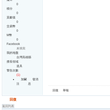
0
積分
0
貢獻值
0
交易幣
0
M幣
0
Facebook
未填寫
我的地盤
台灣高雄縣
擅長領域
道具
警告次數
(1)
加關
發消
注
息
回復
舉報
發帖
回復
返回列表