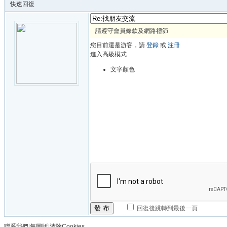
快速回復
請遵守會員條款及網路禮節
您目前還是游客，請
登錄
或
注冊
進入高級模式
文字顏色
發 布
回復後跳轉到最後一頁
聯系我們
|
無圖版
|
清除Cookies