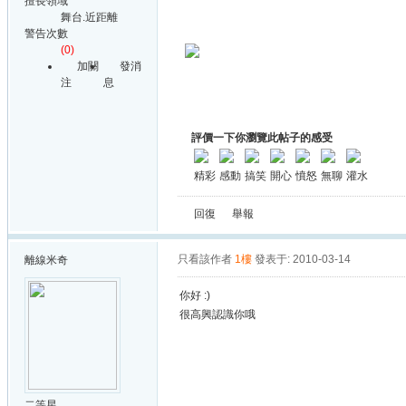
擅長領域
舞台.近距離
警告次數
(0)
加關
發消
注
息
評價一下你瀏覽此帖子的感受
精彩
感動
搞笑
開心
憤怒
無聊
灌水
回復
舉報
只看該作者
1樓
發表于: 2010-03-14
離線
米奇
你好 :)
很高興認識你哦
二等星