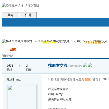
切換到寬版
會員條款
社區服務
統計排行
客服系統
世魔臉書
幫助
登錄
注冊
>
研習講座網聚特賣會資訊
>
心得分享區
>
找朋友交流
論壇
圈子
邀請注冊
群組聚合
活動行事曆
帖子
發帖
回復
返回列表
找朋友交流
4631
2
[復制鏈接]
閱讀
回復
只看樓主
倒序閱讀
使用道具
樓主
發表于: 2010
離線
jimmy.
我是業餘魔術師
我叫Jimmy
擅長舞台和近距離