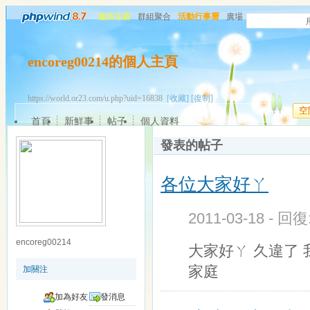
邀請注冊
群組聚合
活動行事曆
廣場
encoreg00214的個人主頁
https://world.or23.com/u.php?uid=16838
[收藏]
[復制]
空
首頁
新鮮事
帖子
個人資料
發表的帖子
各位大家好ㄚ
2011-03-18 - 回
encoreg00214
大家好ㄚ 久違了
家庭
加關注
加為好友
發消息