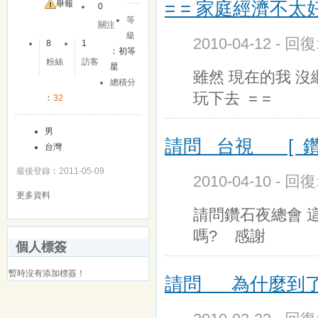
= = 家庭經濟不
舉報
0
等
關注
級
2010-04-12 - 回
8
1
︰
初等
粉絲
訪客
星
雖然 現在的我 
總積分
玩下去 = =
︰
32
男
請問 台視 [ 鑽
台灣
最後登錄︰2011-05-09
2010-04-10 - 回
更多資料
請問鑽石夜總會 
嗎? 感謝
個人標簽
暫時沒有添加標簽！
請問 為什麼到了