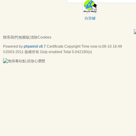
白目鍵
聯系我們
|
無圖版
|
清除Cookies
Powered by
phpwind v8.7
Certificate
Copyright Time now is:08-10 16:49
©2003-2011
版權所有 Gzip enabled
Total 0.042180(s)