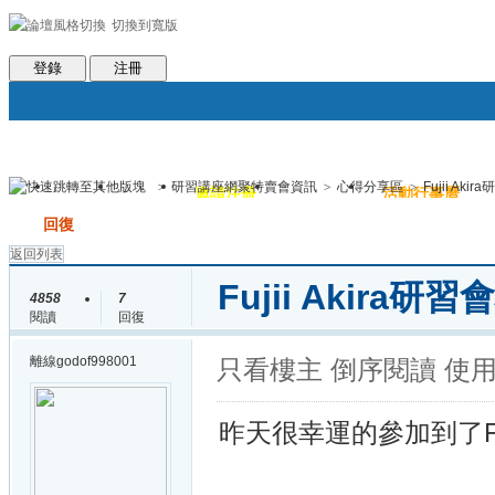
切換到寬版
會員條款
社區服務
統計排行
客服系統
世魔臉書
幫助
登錄
注冊
>
研習講座網聚特賣會資訊
>
心得分享區
>
Fujii Aki
論壇
圈子
邀請注冊
群組聚合
活動行事曆
帖子
發帖
回復
返回列表
Fujii Akira研
4858
7
閱讀
回復
離線
godof998001
只看樓主
倒序閱讀
使
昨天很幸運的參加到了Fuji