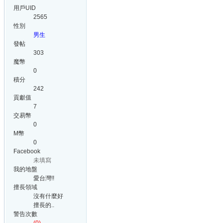
用戶UID
2565
性別
男生
發帖
303
魔幣
0
積分
242
貢獻值
7
交易幣
0
M幣
0
Facebook
未填寫
我的地盤
愛台灣!!
擅長領域
沒有什麼好
擅長的..
警告次數