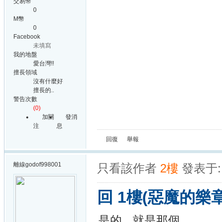
交易幣
0
M幣
0
Facebook
未填寫
我的地盤
愛台灣!!
擅長領域
沒有什麼好
擅長的..
警告次數
(0)
加關
發消
注
息
回復
舉報
離線
godof998001
只看該作者
2樓
發表于: 
回 1樓(惡魔的樂章
是的...就是那個....