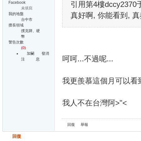
引用第4樓dccy2370于2
Facebook
未填寫
真好啊, 你能看到, 真
我的地盤
台中市
擅長領域
撲克牌、硬
幣
警告次數
(0)
加關
發消
呵呵...不過呢...
注
息
我更羨慕這個月可以看到S
我人不在台灣阿>"<
回復
舉報
發帖
回復