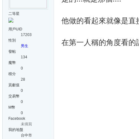
二等星
他做的看起來就像是直接
用戶UID
17203
性別
在第一人稱的角度看的話還
男生
發帖
134
魔幣
0
積分
28
貢獻值
0
交易幣
0
M幣
0
Facebook
未填寫
我的地盤
台中市