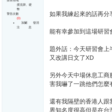
擅長領域
撲克牌、硬
幣
如果我練起來的話再分
警告次數
(0)
加關
發消
注
息
能有幸參加到這場研習
題外話：今天研習會上半場
又改講日文了XD
另外今天中場休息工商服務時間
害我嚇了一跳他們怎麼有
還有我隔壁的香港人跟我說
界知名度很高但是在台灣