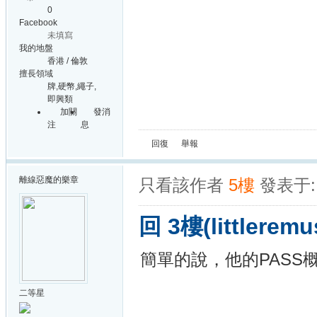
0
Facebook
未填寫
我的地盤
香港 / 倫敦
擅長領域
牌,硬幣,繩子,
即興類
加關
發消
注
息
回復
舉報
離線
惡魔的樂章
只看該作者
5樓
發表于: 
回 3樓(littlere
簡單的說，他的PASS
二等星