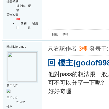
擅長領域
撲克牌、硬
幣
警告次數
(0)
加關
發消
注
息
回復
舉報
離線
littleremus
只看該作者
3樓
發表于: 
回 樓主(godof99
他對pass的想法跟一
可不可以分享一下呢?
新手入門
好好奇喔
用戶UID
21202
性別