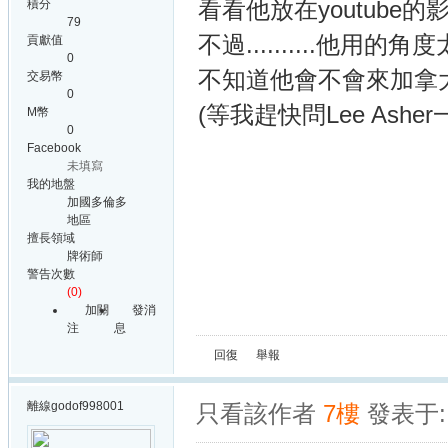
看看他放在youtube
積分
79
不過..........他用的角
貢獻值
0
不知道他會不會來加拿
交易幣
0
(等我趕快問Lee Asher
M幣
0
Facebook
未填寫
我的地盤
加國多倫多
地區
擅長領域
牌術師
警告次數
(0)
加關
發消
注
息
回復
舉報
離線
godof998001
只看該作者
7樓
發表于: 