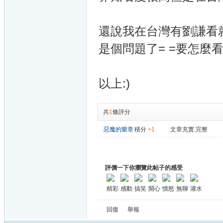
還說我在台灣有劉謙看就
是個問題了= =要怎麼看他.
以上:)
共
1
條評分
惡魔的樂章
積分
+1
文章充實.完整
評價一下你瀏覽此帖子的感受
精彩
感動
搞笑
開心
憤怒
無聊
灌水
回復
舉報