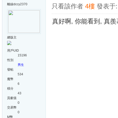
離線
dccy2370
只看該作者
4樓
發表于: 
真好啊, 你能看到, 真
總版主
用戶UID
15196
性別
男生
發帖
534
魔幣
6
積分
43
貢獻值
0
交易幣
0
M幣