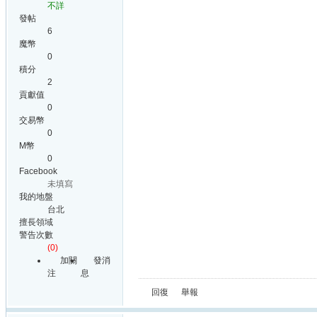
不詳
發帖
6
魔幣
0
積分
2
貢獻值
0
交易幣
0
M幣
0
Facebook
未填寫
我的地盤
台北
擅長領域
警告次數
(0)
加關
發消
注
息
回復
舉報