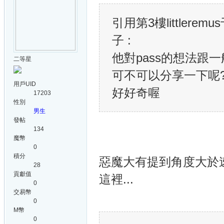
引用第3樓littleremus
子 :
他對pass的想法跟
二等星
可不可以分享一下呢
用戶UID
好好奇喔
17203
性別
男生
發帖
134
魔幣
0
積分
惡魔大有提到角度大於
28
貢獻值
這裡...
0
交易幣
0
M幣
0