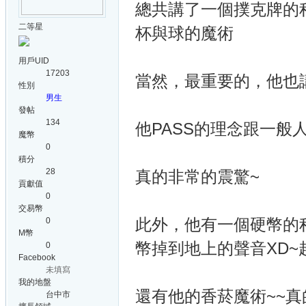
總共講了一個撲克牌的
二等星
杯與球的魔術
用戶UID
17203
當然，最重要的，他也
性別
男生
發帖
134
他PASS的理念跟一般
魔幣
0
積分
28
真的非常的震驚~
貢獻值
0
交易幣
此外，他有一個硬幣的
0
M幣
幣掉到地上的聲音XD~
0
Facebook
未填寫
我的地盤
還有他的香菸魔術~~真的
台中市