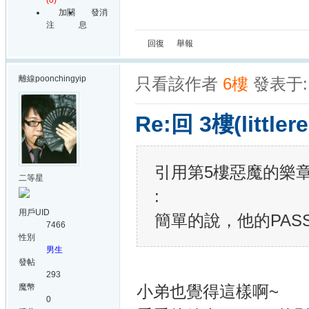
(0)
加關
發消
注
息
回復
舉報
離線
poonchingyip
只看該作者
6樓
發表于: 
Re:回 3樓(littl
引用第5樓惡魔的樂章于201
二等星
:
用戶UID
簡單的說，他的PAS
7466
性別
男生
發帖
293
魔幣
小弟也覺得這樣啊~
0