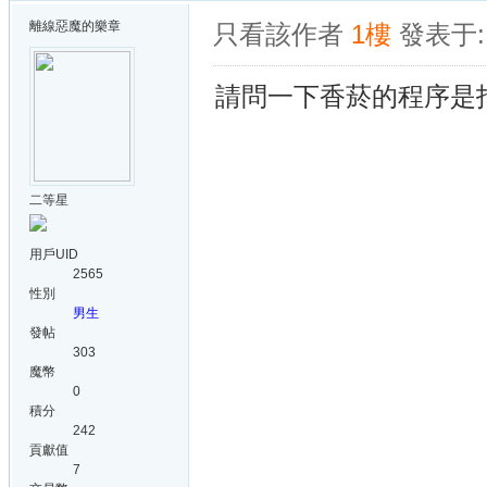
離線
惡魔的樂章
只看該作者
1樓
發表于: 
請問一下香菸的程序是
二等星
用戶UID
2565
性別
男生
發帖
303
魔幣
0
積分
242
貢獻值
7