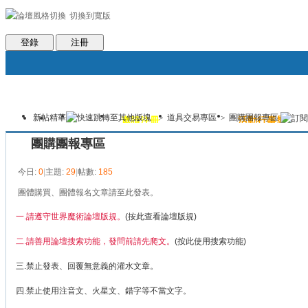
切換到寬版
會員條款
社區服務
統計排行
客服系統
世魔臉書
幫助
登錄
注冊
新帖
精華
>
道具交易專區
>
團購團報專區
論壇
圈子
邀請注冊
群組聚合
活動行事曆
本版
團購團報專區
今日:
0
|
主題:
29
|
帖數:
185
團體購買、團體報名文章請至此發表。
一.請遵守世界魔術論壇版規。
(
按此查看論壇版規
)
二.請善用論壇搜索功能，發問前請先爬文。
(
按此使用搜索功能
)
三.禁止發表、回覆無意義的灌水文章。
四.禁止使用注音文、火星文、錯字等不當文字。