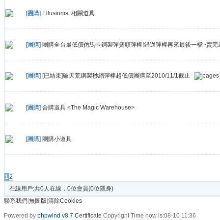
[團購]
Ellusionist 相關道具
[團購]
團購全台最低價仿馬卡鋼製彈簧頭彈棒!錯過彈棒再來最後一檔~賣完
[團購]
[已結束]破天荒鋼製秒縮彈棒超低價團購至2010/11/1截止
[團購]
合購道具 <The Magic Warehouse>
[團購]
團購小道具
發帖
1
2
在線用戶:共0人在線，0位會員(0位隱身)
聯系我們
|
無圖版
|
清除Cookies
Powered by
phpwind v8.7
Certificate
Copyright Time now is:08-10 11:36