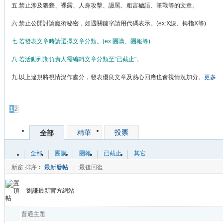
五.禁止涉及猥褻、裸露、人身攻擊、謾罵、粗言穢語、筆戰等的文章。
六.禁止公開討論魔術秘密，如遇關鍵字請用代碼表示。(ex:X線、拇指X等)
七.若發表文章時請選擇文章分類。(ex:團購、團報等)
八.若活動到期負責人需編輯文章分類至"已截止"。
九.以上違規將視情況作處分，發表優良文章及熱心回應也會視情況加分。
更多
發帖
1
2
精華
投票
全部
全部
團購
團報
已截止
其它
新窗
排序︰
最新發帖
|
最後回復
劉謙最新官方網站
普通主題