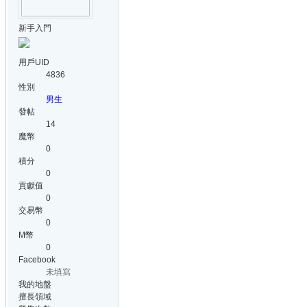
新手入門
用戶UID
4836
性別
男生
發帖
14
魔幣
0
積分
0
貢獻值
0
交易幣
0
M幣
0
Facebook
未填寫
我的地盤
擅長領域