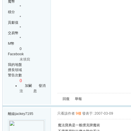
魔幣
*
積分
*
貢獻值
*
交易幣
*
M幣
0
Facebook
未填寫
我的地盤
擅長領域
警告次數
()
加關
發消
注
息
回復
舉報
只看該作者
9樓
發表于: 2007-03-09
離線
jackey7195
魔法寶典是一般撲克牌魔術