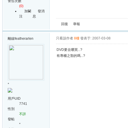
警告次數
(0)
加關
發消
注
息
回復
舉報
只看該作者
8樓
發表于: 2007-03-08
離線
featherarlen
DVD要去哪買...?
有專櫃之類的嗎...?
*
用戶UID
7741
性別
不詳
發帖
*