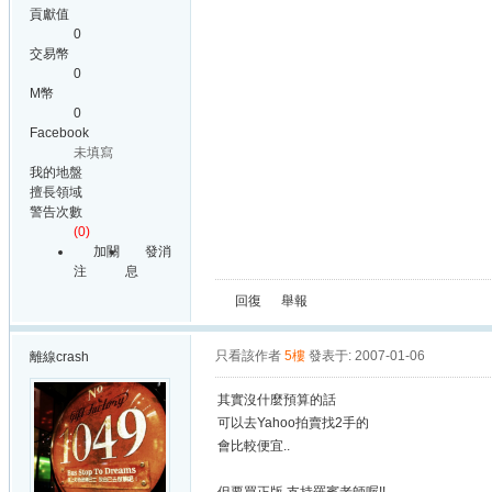
貢獻值
0
交易幣
0
M幣
0
Facebook
未填寫
我的地盤
擅長領域
警告次數
(0)
加關
發消
注
息
回復
舉報
只看該作者
5樓
發表于: 2007-01-06
離線
crash
其實沒什麼預算的話
可以去Yahoo拍賣找2手的
會比較便宜..