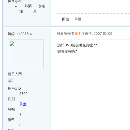
擅長領域
加關
發消
注
息
回復
舉報
只看該作者
6樓
發表于: 2007-01-06
離線
tom0816tw
請問DVD要去哪兒買呢??
樂奇屋有嗎?
新手入門
用戶UID
5700
性別
男生
發帖
7
魔幣
0