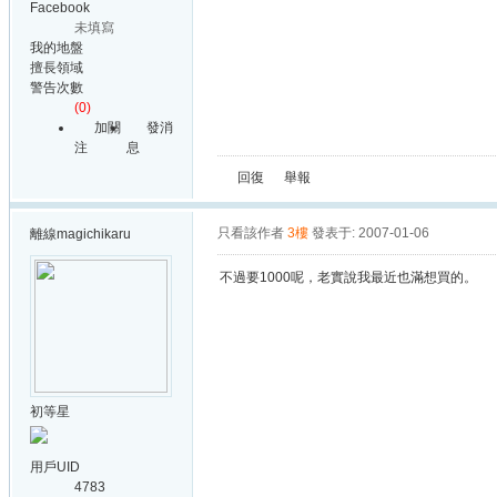
Facebook
未填寫
我的地盤
擅長領域
警告次數
(0)
加關
發消
注
息
回復
舉報
只看該作者
3樓
發表于: 2007-01-06
離線
magichikaru
不過要1000呢，老實說我最近也滿想買的。
初等星
用戶UID
4783