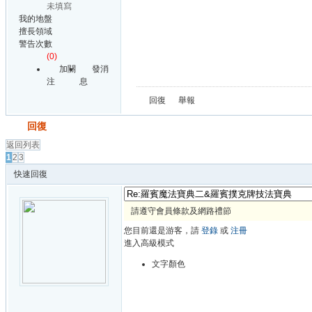
未填寫
我的地盤
擅長領域
警告次數
(0)
加關
發消
注
息
回復
舉報
發帖
回復
返回列表
1
2
3
快速回復
請遵守會員條款及網路禮節
您目前還是游客，請
登錄
或
注冊
進入高級模式
文字顏色