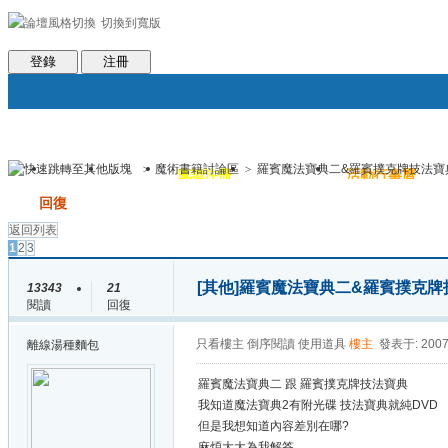
切換到寬版
會員條款
社區服務
統計排行
客服系統
世魔臉書
幫助
登錄
注冊
>
魔術書籍討論區
>
羅賓魔法寶典二&羅賓撲克牌技法寶
論壇
圈子
邀請注冊
群組聚合
活動行事曆
帖子
發帖
回復
返回列表
1
2
3
[其他]
羅賓魔法寶典二&羅賓撲克牌
13343
21
閱讀
回復
只看樓主
倒序閱讀
使用道具
樓主
發表于: 2007
離線
湯種麵包
羅賓魔法寶典二 跟 羅賓撲克牌技法寶典
我知道魔法寶典2有附光碟 技法寶典就純DVD
但是我想知道內容差別在哪?
麻煩大大為我解答