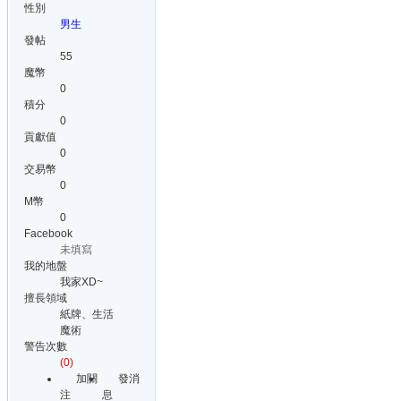
性別
男生
發帖
55
魔幣
0
積分
0
貢獻值
0
交易幣
0
M幣
0
Facebook
未填寫
我的地盤
我家XD~
擅長領域
紙牌、生活
魔術
警告次數
(0)
加關
發消
注
息