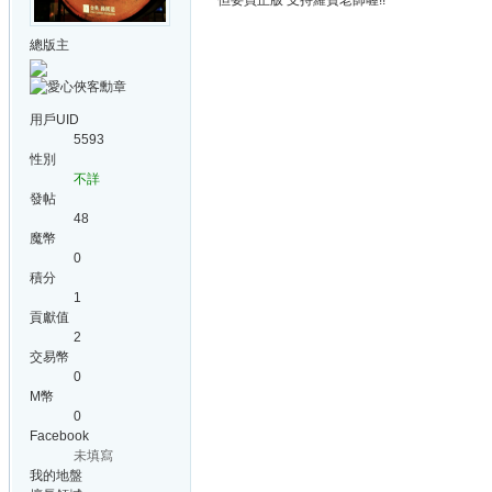
但要買正版 支持羅賓老師喔!!
總版主
用戶UID
5593
性別
不詳
發帖
48
魔幣
0
積分
1
貢獻值
2
交易幣
0
M幣
0
Facebook
未填寫
我的地盤