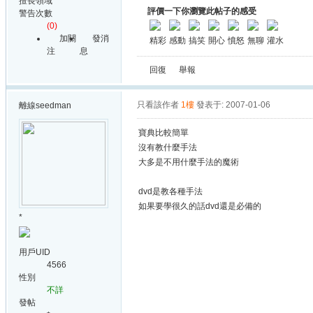
擅長領域
評價一下你瀏覽此帖子的感受
警告次數
(0)
加關
發消
精彩
感動
搞笑
開心
憤怒
無聊
灌水
注
息
回復
舉報
只看該作者
1樓
發表于: 2007-01-06
離線
seedman
寶典比較簡單
沒有教什麼手法
大多是不用什麼手法的魔術
dvd是教各種手法
如果要學很久的話dvd還是必備的
*
用戶UID
4566
性別
不詳
發帖