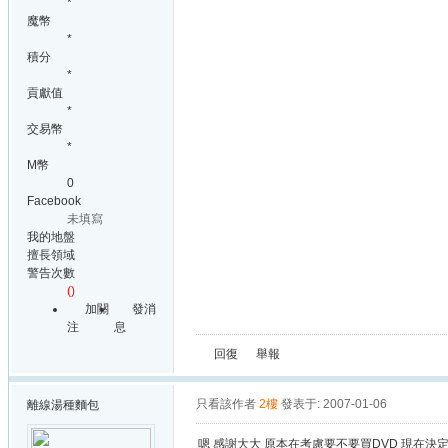
*
魔幣
*
積分
*
貢獻值
*
交易幣
*
M幣
0
Facebook
未填寫
我的地盤
擅長領域
警告次數
()
加關
發消
注
息
回復
舉報
只看該作者
2樓
發表于: 2007-01-06
離線
湯種麵包
嗯 感謝大大 原本在考慮要不要買DVD 現在決定