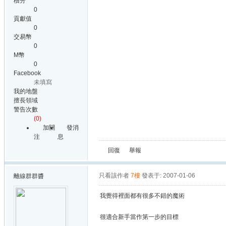
積分
0
貢獻值
0
交易幣
0
M幣
0
Facebook
未填寫
我的地盤
擅長領域
警告次數
(0)
加關
發消
注
息
回復
舉報
只看該作者
7樓
發表于: 2007-01-06
離線
群群醬
我覺得裡面都有很多不錯的魔術
很適合新手當作第一步的目標