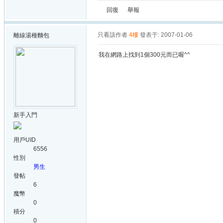
回復
舉報
只看該作者
4樓
發表于: 2007-01-06
離線
湯種麵包
我在網路上找到1個300元而已喔^^
新手入門
用戶UID
6556
性別
男生
發帖
6
魔幣
0
積分
0