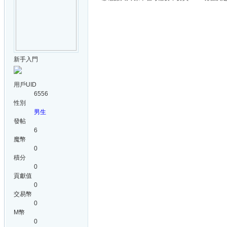
新手入門
用戶UID
6556
性別
男生
發帖
6
魔幣
0
積分
0
貢獻值
0
交易幣
0
M幣
0