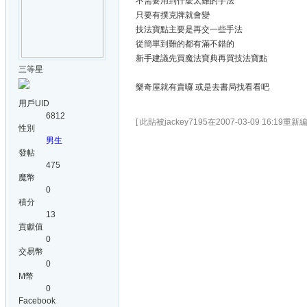
不需要用到什麼太難的手法
只要有撲克牌就會變
技法寶點主要是再交一些手法
從簡單到難的都有滿不錯的
新手建議先買魔法寶典再買技法寶點
三等星
樂奇屋就有賣囉 或是去書局找看看吧
用戶UID
6812
[ 此貼被jackey7195在2007-03-09 16:19重新編
性別
男生
發帖
475
魔幣
0
積分
13
貢獻值
0
交易幣
0
M幣
0
Facebook