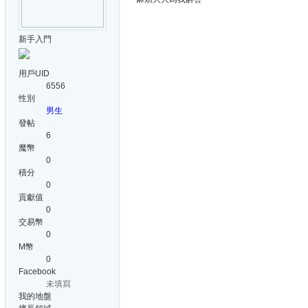
新手入門
用戶UID
6556
性別
男生
發帖
6
魔幣
0
積分
0
貢獻值
0
交易幣
0
M幣
0
Facebook
未填寫
我的地盤