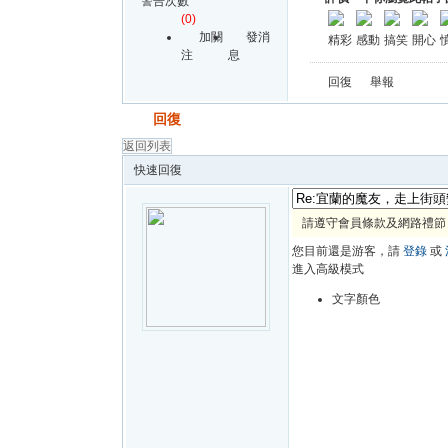
警告次數
(0)
加關
發消
精彩
感動
搞笑
開心
注
息
回復
舉報
發帖
回復
返回列表
快速回復
請遵守會員條款及網路禮節
您目前還是游客，請
登錄
或
進入高級模式
文字顏色