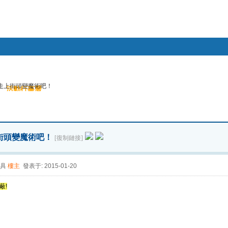
幫助
走上街頭變魔術吧！
活動行事曆
搜索
帖子
街頭變魔術吧！
[復制鏈接]
具
樓主
發表于: 2015-01-20
蔽!