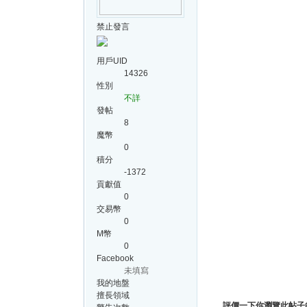
禁止發言
用戶UID
14326
性別
不詳
發帖
8
魔幣
0
積分
-1372
貢獻值
0
交易幣
0
M幣
0
Facebook
未填寫
我的地盤
擅長領域
評價一下你瀏覽此帖子