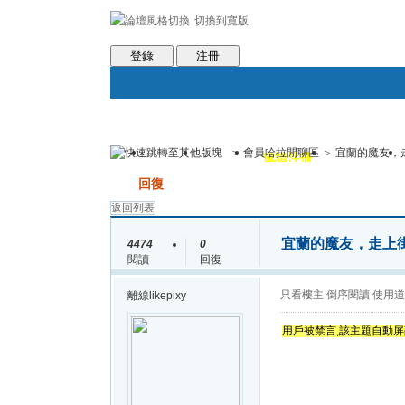
切換到寬版
會員條款
社區服務
統計排行
客服系統
世魔臉書
登錄
注冊
>
會員哈拉閒聊區
>
宜蘭的魔友，
論壇
圈子
邀請注冊
群組聚合
發帖
回復
返回列表
宜蘭的魔友，走上
4474
0
閱讀
回復
只看樓主
倒序閱讀
使用道
離線
likepixy
用戶被禁言,該主題自動屏