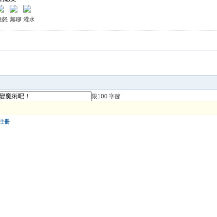
憤怒
無聊
灌水
限100 字節
注冊