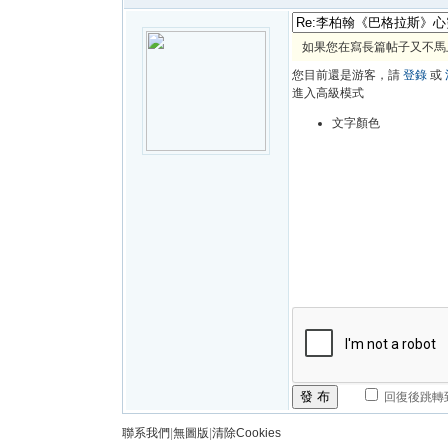
如果您在寫長篇帖子又不馬
您目前還是游客，請
登錄
或
進入高級模式
文字顏色
發 布
回復後跳轉
聯系我們
|
無圖版
|
清除Cookies