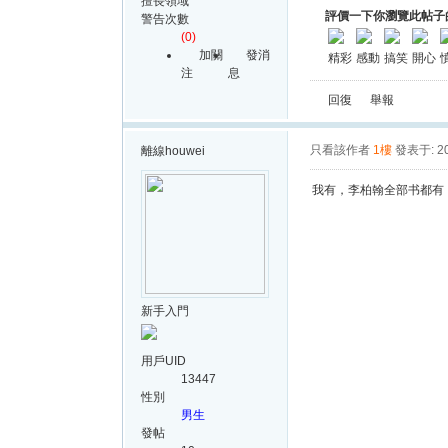
擅長領域
評價一下你瀏覽此帖子
警告次數
(0)
加關
發消
精彩
感動
搞笑
開心
注
息
回復
舉報
只看該作者
1樓
發表于: 20
離線
houwei
我有，李柏翰全部书都有
新手入門
用戶UID
13447
性別
男生
發帖