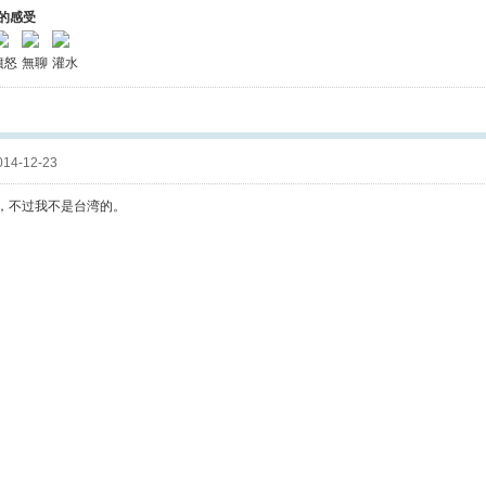
的感受
憤怒
無聊
灌水
14-12-23
，不过我不是台湾的。