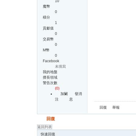
10
魔幣
0
積分
1
貢獻值
0
交易幣
0
M幣
0
Facebook
未填寫
我的地盤
擅長領域
警告次數
(0)
加關
發消
注
息
回復
舉報
發帖
回復
返回列表
快速回復