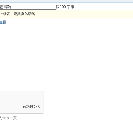
限100 字節
上發表，建議存為草稿
注冊
到最後一頁