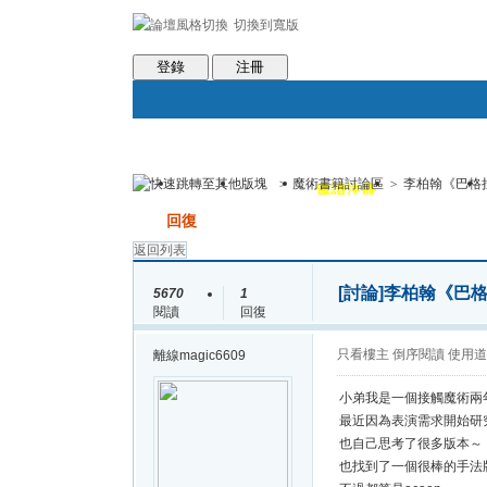
切換到寬版
會員條款
社區服務
統計排行
客服系統
世魔臉書
登錄
注冊
>
魔術書籍討論區
>
李柏翰《巴格
論壇
圈子
邀請注冊
群組聚合
發帖
回復
返回列表
[討論]
李柏翰《巴
5670
1
閱讀
回復
只看樓主
倒序閱讀
使用道
離線
magic6609
小弟我是一個接觸魔術兩
最近因為表演需求開始研
也自己思考了很多版本～
也找到了一個很棒的手法