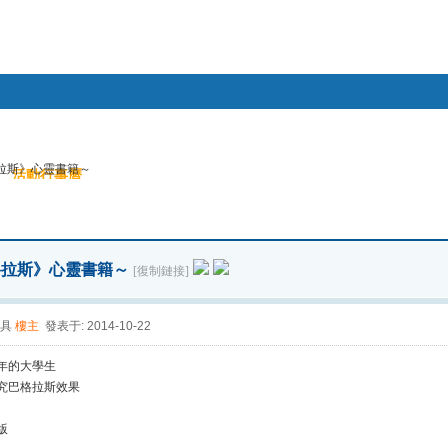
幫助
拉斯》心靈書籍～
活動行事曆
搜索
帖子
格拉斯》心靈書籍～
[復制鏈接]
具
樓主
發表于: 2014-10-22
年的大學生
究巴格拉斯效果
版