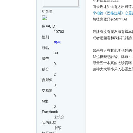
不過都算是acaan
而最近才知道有人出過這
初等星
李柏翰《巴格拉斯》心靈
然後竟然只有50本TAT
用戶UID
10703
拜託有沒有魔友擁有這本
性別
或者是願意和我私訊討論
男生
發帖
如果有人有其他李伯翰的
39
我也很樂意討論、購買～
魔幣
限量五十本真的太珍貴喏
0
積分
請神大大帶小弟入心靈之
2
貢獻值
0
交易幣
0
M幣
0
Facebook
未填寫
我的地盤
中部