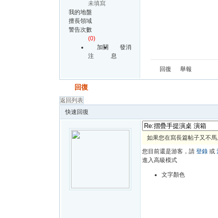
未填寫
我的地盤
擅長領域
警告次數
(0)
加關
發消
注
息
回復
舉報
發帖
回復
返回列表
快速回復
如果您在寫長篇帖子又不馬
您目前還是游客，請
登錄
或
進入高級模式
文字顏色