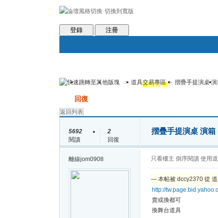
切換到寬版
會員條款
社區服務
統計排行
客服系統
世魔臉書
登錄
注冊
>
道具交易專區
>
摺疊手提演桌 演
論壇
圈子
邀請注冊
群組聚合
發帖
回復
返回列表
摺疊手提演桌 演箱
5692
2
閱讀
回復
只看樓主
倒序閱讀
使用道
離線
jom0908
— 本帖被 dccy2370 從 
http://tw.page.bid.yahoo
賣或換都可
換舞台道具