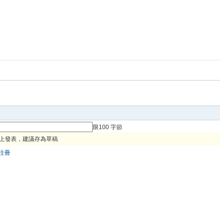
限100 字節
上發表，建議存為草稿
注冊