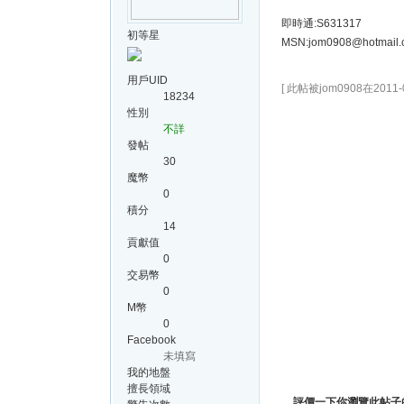
即時通:S631317
初等星
MSN:
jom0908@hotmail
用戶UID
[ 此帖被jom0908在2011-
18234
性別
不詳
發帖
30
魔幣
0
積分
14
貢獻值
0
交易幣
0
M幣
0
Facebook
未填寫
我的地盤
擅長領域
評價一下你瀏覽此帖子