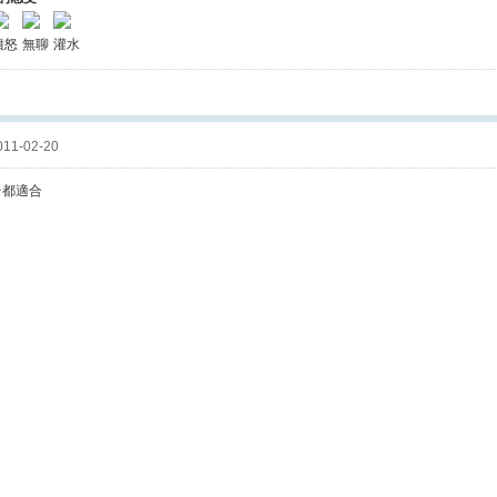
憤怒
無聊
灌水
11-02-20
台都適合