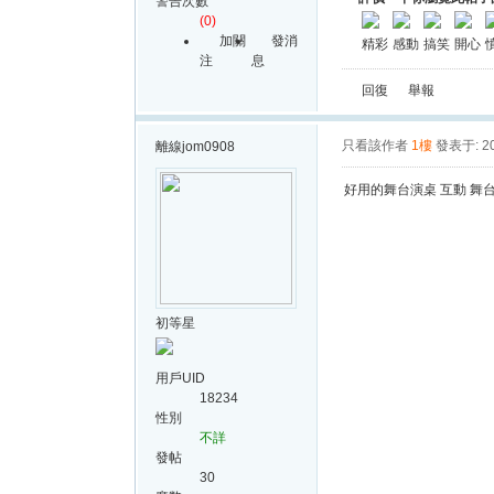
警告次數
(0)
加關
發消
精彩
感動
搞笑
開心
注
息
回復
舉報
只看該作者
1樓
發表于: 20
離線
jom0908
好用的舞台演桌 互動 舞
初等星
用戶UID
18234
性別
不詳
發帖
30