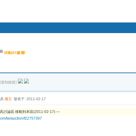
幫助
箱
活動行事曆
搜索
帖子
[復制鏈接]
具
樓主
發表于: 2011-02-17
道具討論區 移動到本區(2011-02-17) —
.com/tw/auction/f22757397