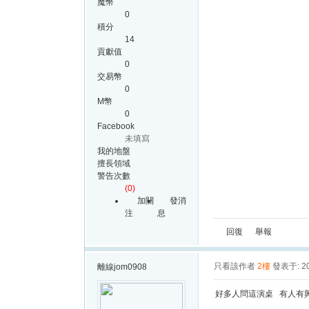
魔幣
0
積分
14
貢獻值
0
交易幣
0
M幣
0
Facebook
未填寫
我的地盤
擅長領域
警告次數
(0)
加關
發消
注
息
回復
舉報
只看該作者
2樓
發表于: 20
離線
jom0908
好多人問這演桌 有人有