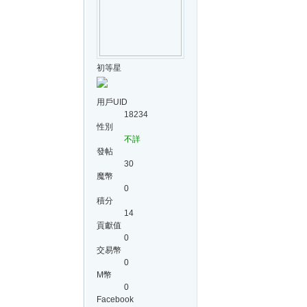
初等星
用戶UID
18234
性別
不詳
發帖
30
魔幣
0
積分
14
貢獻值
0
交易幣
0
M幣
0
Facebook