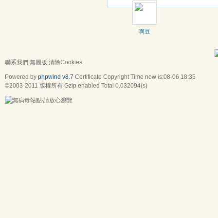
啊豆
聯系我們
|
無圖版
|
清除Cookies
Powered by
phpwind v8.7
Certificate
Copyright Time now is:08-06 18:35
©2003-2011
版權所有 Gzip enabled
Total 0.032094(s)