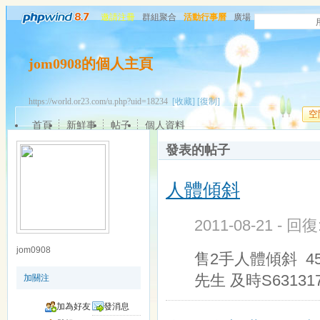
邀請注冊
群組聚合
活動行事曆
廣場
jom0908的個人主頁
https://world.or23.com/u.php?uid=18234
[收藏]
[復制]
空
首頁
新鮮事
帖子
個人資料
發表的帖子
人體傾斜
2011-08-21 - 回
jom0908
售2手人體傾斜 45
先生 及時S631317
加關注
加為好友
發消息