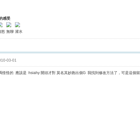
的感受
憤怒
無聊
灌水
10-03-01
怪怪的 應該是 hsiahy 開頭才對 莫名其妙跑出個G 我找到修改方法了，可是這個留言