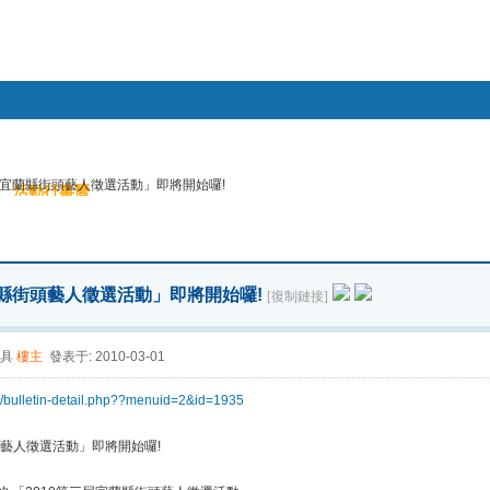
幫助
屆宜蘭縣街頭藝人徵選活動」即將開始囉!
活動行事曆
搜索
帖子
蘭縣街頭藝人徵選活動」即將開始囉!
[復制鏈接]
具
樓主
發表于: 2010-03-01
ch/bulletin-detail.php??menuid=2&id=1935
頭藝人徵選活動」即將開始囉!