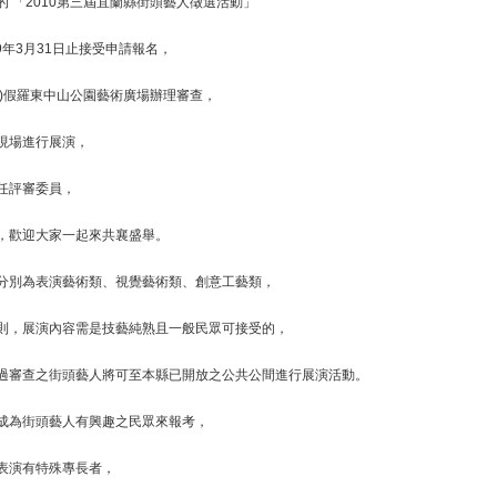
 「2010第三屆宜蘭縣街頭藝人徵選活動」
9年3月31日止接受申請報名，
期日)假羅東中山公園藝術廣場辦理審查，
現場進行展演，
任評審委員，
，歡迎大家一起來共襄盛舉。
分別為表演藝術類、視覺藝術類、創意工藝類，
則，展演內容需是技藝純熟且一般民眾可接受的，
過審查之街頭藝人將可至本縣已開放之公共公間進行展演活動。
成為街頭藝人有興趣之民眾來報考，
表演有特殊專長者，