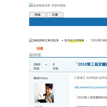
切換到寬版
會員條款
社區服務
統計排行
客服系統
世魔臉書
登錄
注冊
>
會員哈拉閒聊區
>
「2010第三
論壇
圈子
邀請注冊
群組聚合
發帖
回復
返回列表
「2010第三屆宜
2503
3
閱讀
回復
只看樓主
倒序閱讀
使用道
離線
hsiasy
http://www.ilccb.gov.tw/
「2010第三屆宜蘭縣街