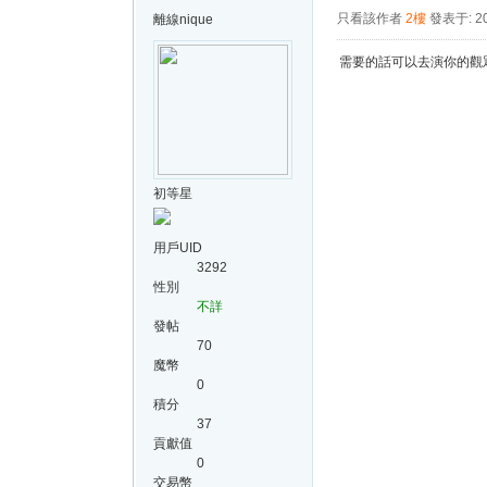
只看該作者
2樓
發表于: 20
離線
nique
需要的話可以去演你的觀
初等星
用戶UID
3292
性別
不詳
發帖
70
魔幣
0
積分
37
貢獻值
0
交易幣