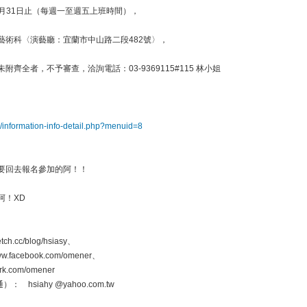
年3月31日止（每週一至週五上班時間），
藝術科〈演藝廳：宜蘭市中山路二段482號〉，
齊全者，不予審查，洽詢電話：03-9369115#115 林小姐
ch/information-info-detail.php?menuid=8
要回去報名參加的阿！！
阿！XD
h.cc/blog/hsiasy、
w.facebook.com/omener、
k.com/omener
 hsiahy @yahoo.com.tw