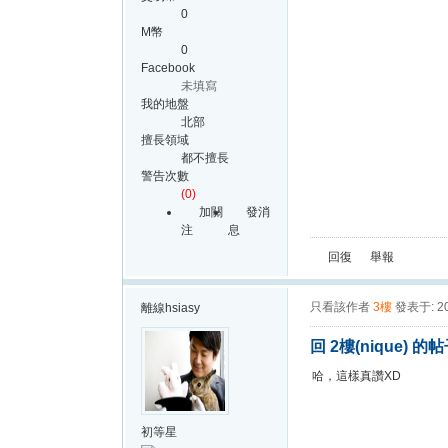
0
M幣
0
Facebook
未填寫
我的地盤
北部
擅長領域
都不擅長
警告次數
(0)
加關
發消
注
息
回復
舉報
只看該作者
3樓
發表于: 20
離線
hsiasy
回 2樓(nique) 的
哈，這樣真讚XD
初等星