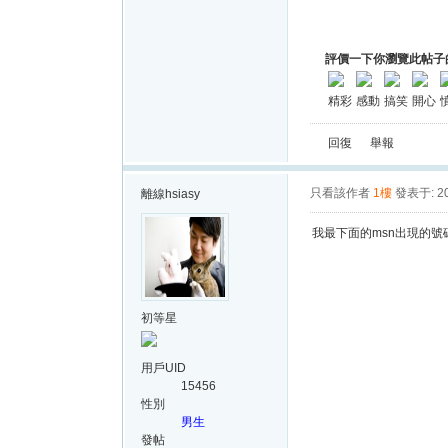
評價一下你瀏覽此帖子
精彩
感動
搞笑
開心
回復
舉報
只看該作者
1樓
發表于: 20
離線
hsiasy
我最下面的msn出現的號碼
初等星
用戶UID
15456
性別
男生
發帖