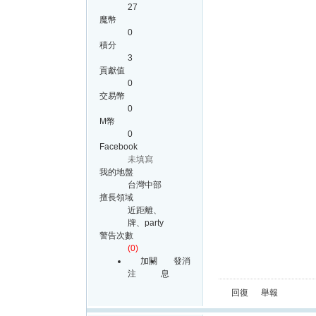
27
魔幣
0
積分
3
貢獻值
0
交易幣
0
M幣
0
Facebook
未填寫
我的地盤
台灣中部
擅長領域
近距離、
牌、party
警告次數
(0)
加關
發消
注
息
回復
舉報