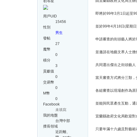
由宜蘭縣政府文化局主辦的
初等星
即將於99年3月1日起至9
用戶UID
15456
並於99年4月18日(星
性別
男生
發帖
申請審查的街頭藝人將於
27
魔幣
並邀請在地藝文界人士擔
0
積分
共同選出傑出之街頭藝人
3
貢獻值
0
當天審查方式將分三類，
交易幣
0
各組審查以現場創作為原
M幣
0
並能與民眾產生互動，通
Facebook
未填寫
我的地盤
宜蘭縣政府文化局歡迎對
台灣中部
擅長領域
只要年滿十六歲且對藝術
近距離、