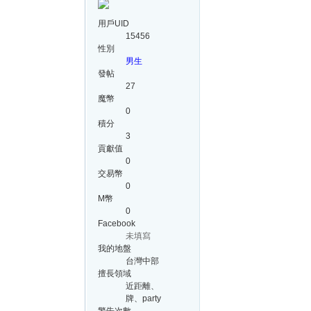
用戶UID
15456
性別
男生
發帖
27
魔幣
0
積分
3
貢獻值
0
交易幣
0
M幣
0
Facebook
未填寫
我的地盤
台灣中部
擅長領域
近距離、
牌、party