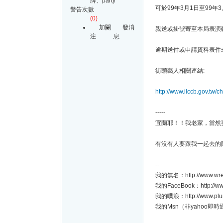
牌、party
可於99年3月1日至99
警告次數
(0)
加關
發消
親送或掛號寄至本局表演
注
息
逾期送件或申請資料表件未附
街頭藝人相關連結:
http://www.ilccb.gov.tw/
-----
宜蘭耶！！我老家，當然
有沒有人要跟我一起去的
--
我的無名：http://www.wretc
我的FaceBook：http://ww
我的噗浪：http://www.plur
我的Msn（非yahoo即時通）：