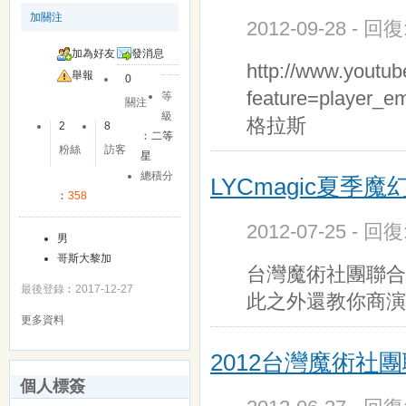
加關注
2012-09-28 - 回
加為好友
發消息
http://www.youtu
舉報
0
feature=play
等
關注
級
格拉斯
2
8
︰
二等
粉絲
訪客
星
總積分
LYCmagic夏季
︰
358
2012-07-25 - 回
男
哥斯大黎加
台灣魔術社團聯合
最後登錄︰2017-12-27
此之外還教你商演
更多資料
2012台灣魔術社
個人標簽