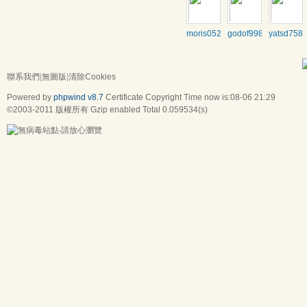
moris0528
godof998001
yatsd758
聯系我們
|
無圖版
|
清除Cookies
Powered by
phpwind v8.7
Certificate
Copyright Time now is:08-06 21:29
©2003-2011
版權所有 Gzip enabled
Total 0.059534(s)