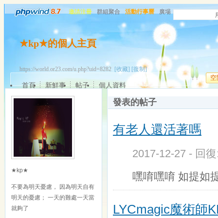
邀請注冊
群組聚合
活動行事曆
廣場
★kp★的個人主頁
https://world.or23.com/u.php?uid=8282
[收藏]
[復制]
空
首頁
新鮮事
帖子
個人資料
發表的帖子
有老人還活著嗎
2017-12-27 - 回
★kp★
嘿唷嘿唷 如提如
不要為明天憂慮， 因為明天自有
明天的憂慮； 一天的難處一天當
LYCmagic魔術
就夠了