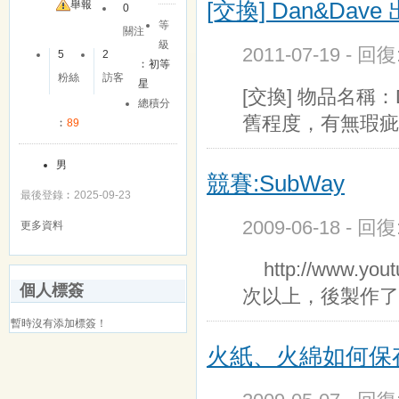
[交換] Dan&Dave 
舉報
0
等
關注
級
2011-07-19 - 回
5
2
︰
初等
粉絲
訪客
星
[交換] 物品名稱：D
總積分
舊程度，有無瑕疵
︰
89
男
競賽:SubWay
最後登錄︰2025-09-23
2009-06-18 - 回
更多資料
http://www.yo
個人標簽
次以上，後製作了
暫時沒有添加標簽！
火紙、火綿如何保