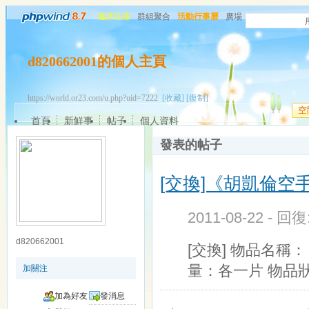
邀請注冊
群組聚合
活動行事曆
廣場
d820662001的個人主頁
https://world.or23.com/u.php?uid=7222
[收藏]
[復制]
空
首頁
新鮮事
帖子
個人資料
發表的帖子
[交換]《胡凱倫
2011-08-22 - 回
d820662001
[交換] 物品名
量：各一片 物品
加關注
加為好友
發消息