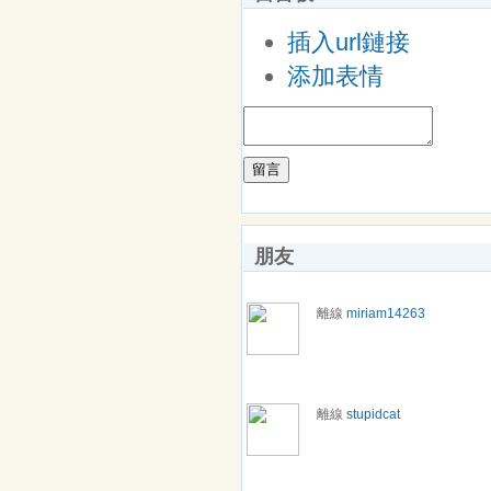
插入url鏈接
添加表情
留言
朋友
離線
miriam14263
離線
stupidcat