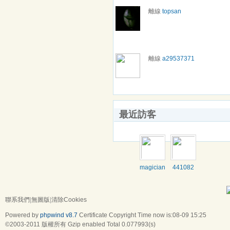
離線
topsan
離線
a29537371
最近訪客
magicianej
441082
聯系我們
|
無圖版
|
清除Cookies
Powered by
phpwind v8.7
Certificate
Copyright Time now is:08-09 15:25
©2003-2011
版權所有 Gzip enabled
Total 0.077993(s)