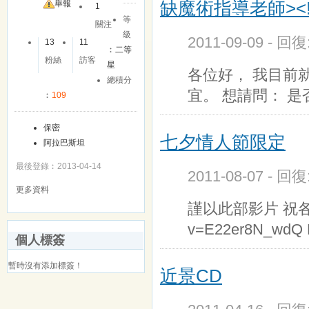
缺魔術指導老師><!
舉報
1
等
關注
級
2011-09-09 - 回
13
11
︰
二等
粉絲
訪客
星
各位好， 我目前
總積分
宜。 想請問： 
︰
109
保密
七夕情人節限定
阿拉巴斯坦
最後登錄︰2013-04-14
2011-08-07 - 回
更多資料
謹以此部影片 祝各位快樂
v=E22er8N_wd
個人標簽
暫時沒有添加標簽！
近景CD