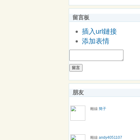
留言板
插入url鏈接
添加表情
留言
朋友
離線
簡子
離線
andy4051107