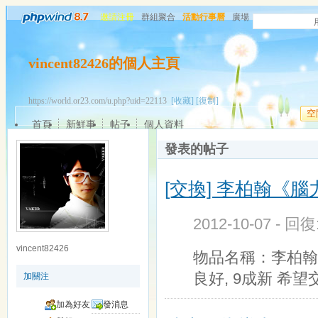
邀請注冊
群組聚合
活動行事曆
廣場
vincent82426的個人主頁
https://world.or23.com/u.php?uid=22113
[收藏]
[復制]
空
首頁
新鮮事
帖子
個人資料
發表的帖子
[交換] 李柏翰《
2012-10-07 - 回
vincent82426
物品名稱：李柏翰
良好, 9成新 希
加關注
加為好友
發消息