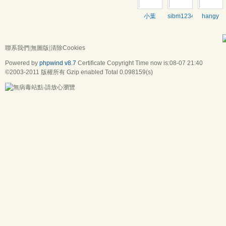
小葉
sibm1234
hangy
聯系我們
|
無圖版
|
清除Cookies
Powered by
phpwind v8.7
Certificate
Copyright Time now is:08-07 21:40
©2003-2011
版權所有 Gzip enabled
Total 0.098159(s)