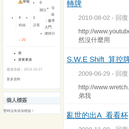
轉牌
舉報
0
等
關注
級
2010-08-02 - 回
4
1
︰
新手
粉絲
訪客
入門
http://www.yo
總積分
然沒什麼用
︰
20
男
S.W.E Shift 
屏東東港
最後登錄︰2014-10-27
2009-06-29 - 回
更多資料
http://www.wr
弟我
個人標簽
暫時沒有添加標簽！
亂世的出A 看看杯