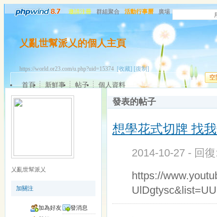
邀請注冊
群組聚合
活動行事曆
廣場
乂亂世幫派乂的個人主頁
https://world.or23.com/u.php?uid=15374
[收藏]
[復制]
空
首頁
新鮮事
帖子
個人資料
發表的帖子
想學花式切牌 找我
2014-10-27 - 回
乂亂世幫派乂
https://www.yout
UlDgtysc&list
加關注
加為好友
發消息