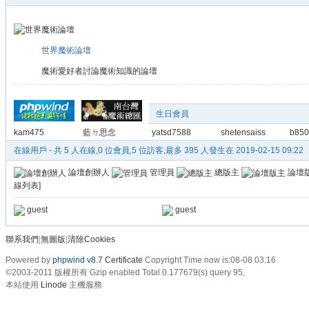
世界魔術論壇
魔術愛好者討論魔術知識的論壇
生日會員
kam475
藍ㄉ思念
yatsd7588
shetensaiss
b850
在線用戶
- 共 5 人在線,0 位會員,5 位訪客,最多 395 人發生在 2019-02-15 09:22
論壇創辦人
管理員
總版主
論壇
線列表
]
guest
guest
聯系我們
|
無圖版
|
清除Cookies
Powered by
phpwind v8.7
Certificate
Copyright Time now is:08-08 03:16
©2003-2011
版權所有 Gzip enabled
Total 0.177679(s) query 95,
本站使用
Linode
主機服務