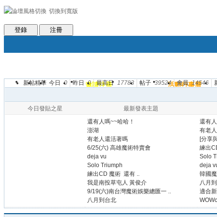
切換到寬版
會員條款
社區服務
統計排行
客服系統
世魔臉書
幫助
登錄
注冊
新帖
精華
今日
0
昨日
0
最高日
17783
帖子
39524
會員
14546
論壇
圈子
邀請注冊
群組聚合
活動行事曆
帖子
今日發貼之星
最新發表主題
還有人嗎~~哈哈！
還有人
澎湖
有老人
有老人還活著嗎
[分享
6/25(六) 高雄魔術特賣會
練出CD
deja vu
Solo 
Solo Triumph
deja v
練出CD 魔術 還有 ..
韓國魔
我是南投草屯人 黃俊介
八月到
9/19(六)南台灣魔術娛樂總匯一 ..
適合新
八月到台北
WOWc