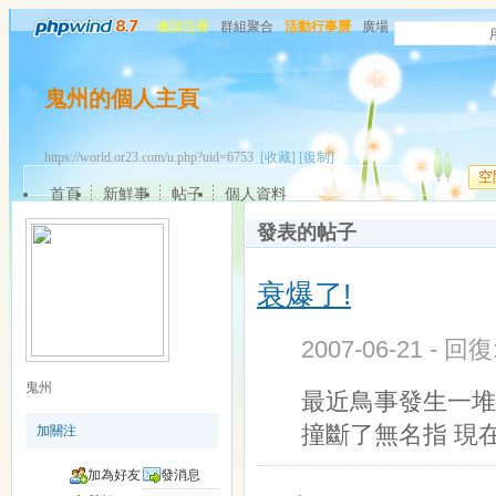
邀請注冊
群組聚合
活動行事曆
廣場
鬼州的個人主頁
https://world.or23.com/u.php?uid=6753
[收藏]
[復制]
空
首頁
新鮮事
帖子
個人資料
發表的帖子
衰爆了!
2007-06-21 - 回
鬼州
最近鳥事發生一堆
撞斷了無名指 現
加關注
加為好友
發消息