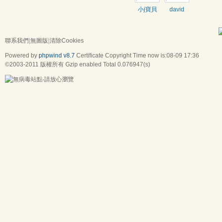
小j寶貝
david
聯系我們
|
無圖版
|
清除Cookies
Powered by
phpwind v8.7
Certificate
Copyright Time now is:08-09 17:36
©2003-2011
版權所有 Gzip enabled
Total 0.076947(s)