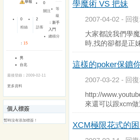
學魔術 VS 把妹
舉報
0
等
關注
級
2007-04-02 - 回
0
2
︰
新手
粉絲
訪客
入門
大家都說我們學魔
總積分
時,找的卻都是正
︰
15
男
這樣的poker保鑣
台北
最後登錄︰2009-02-11
2007-03-22 - 回
更多資料
http://www.yo
來還可以跟xcm
個人標簽
暫時沒有添加標簽！
XCM極限花式的困