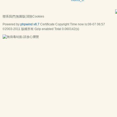
morris_0502
聯系我們
|
無圖版
|
清除Cookies
Powered by
phpwind v8.7
Certificate
Copyright Time now is:08-07 06:57
©2003-2011
版權所有 Gzip enabled
Total 0.060142(s)