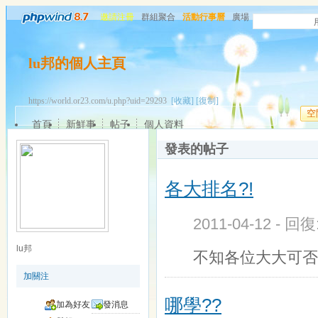
邀請注冊
群組聚合
活動行事曆
廣場
lu邦的個人主頁
https://world.or23.com/u.php?uid=29293
[收藏]
[復制]
空
首頁
新鮮事
帖子
個人資料
發表的帖子
各大排名?!
2011-04-12 - 回
lu邦
不知各位大大可否
加關注
哪學??
加為好友
發消息