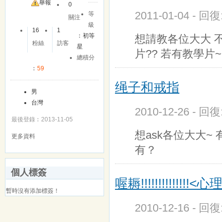
舉報
0
2011-01-04 - 回
等
關注
級
16
1
︰
初等
想請教各位大大 
粉絲
訪客
星
片?? 若有教學片
總積分
︰
59
绳子和戒指
男
台灣
2010-12-26 - 回
最後登錄︰2013-11-05
想ask各位大大~ 有谁
更多資料
有？
個人標簽
喔耨!!!!!!!!!!!!!!<心理戰
暫時沒有添加標簽！
2010-12-16 - 回