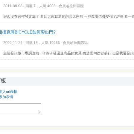
2011-08-08 - 回復:7，人氣:4008 -
會員哈拉閒聊區
好久沒在這裡發文章了 看到大家就還挺想念大家的 一些魔友也都變強了許多 算一
調]撲克牌BICYCLE如何帶出門?
2009-11-24 - 回復:18，人氣:10983 -
會員哈拉閒聊區
主要是想做市場調查啦~ 作為研發週邊商品的意見 雖然國內仿冒盛行 但是我還是想
言板
插入url鏈接
添加表情