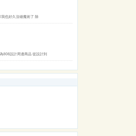
算我也好久沒碰魔術了 除
為808設計周邊商品 從設計到