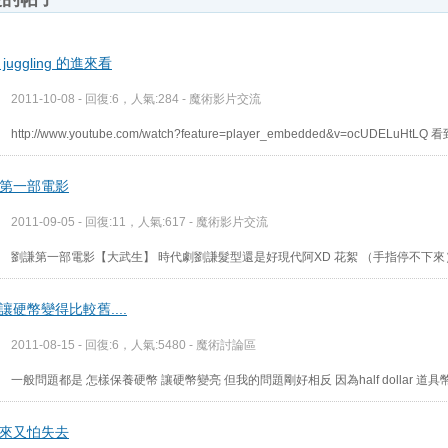
juggling 的進來看
2011-10-08 - 回復:6，人氣:284 -
魔術影片交流
http://www.youtube.com/watch?feature=player_embedded&v=ocUDELuH
第一部電影
2011-09-05 - 回復:11，人氣:617 -
魔術影片交流
劉謙第一部電影【大武生】 時代劇劉謙髮型還是好現代阿XD 花絮 （手指停不下來） H
讓硬幣變得比較舊....
2011-08-15 - 回復:6，人氣:5480 -
魔術討論區
一般問題都是 怎樣保養硬幣 讓硬幣變亮 但我的問題剛好相反 因為half dollar 
來又怕失去