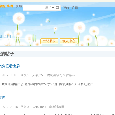
活動行事曆
廣場
用戶
登錄
注冊
]
[復制]
空間裝扮
個人中心
表的帖子
的角度看出牌
2012-03-01 - 回復:5，人氣:259 -
魔術經驗分享討論區
我最進開始在想 魔術師們表演''空手''出牌 觀眾真的不知道牌是藏在
問題
2012-02-16 - 回復:3，人氣:4857 -
魔術討論區