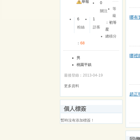
舉報
0
等
關注
級
哪有
6
1
︰
初等
粉絲
訪客
星
總積分
︰
68
哪裡能
男
桃園平鎮
最後登錄︰2013-04-19
更多資料
趙正
個人標簽
暫時沒有添加標簽！
回