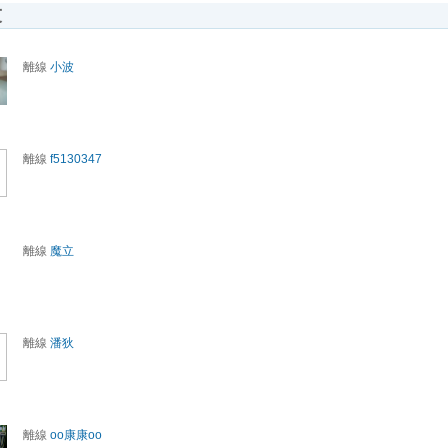
友
離線
小波
離線
f5130347
離線
魔立
離線
潘狄
離線
oo康康oo