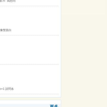
po過的影片 我想問
 像雙面白
_d&p=1 請問各
更多