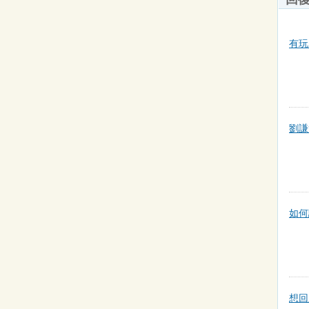
有玩 
劉謙
如何
想回