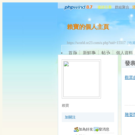
邀請注冊
群組聚合
賴寶的個人主頁
https://world.or23.com/u.php?uid=15517
[收藏
首頁
新鮮事
帖子
個人資料
發
觀眾
賴寶
雜耍
加關注
加為好友
發消息