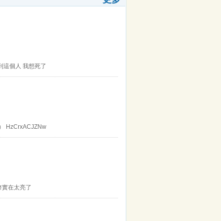
tLQ 看到這個人 我想死了
zCrxACJZNw
道具幣實在太亮了