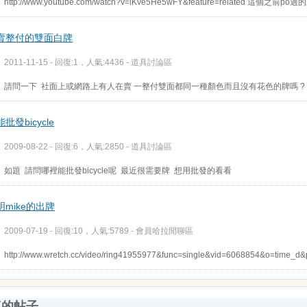
http://www.youtube.com/watch?v=lKve5He5wFY&feature=related 這個之前
賣整付的雙面白牌
2011-11-15 - 回復:1，人氣:4436 -
道具討論區
請問一下 社面上或網路上有人在賣 一整付雙面都同一種顏色而且沒有花色的牌嗎 ?
批發bicycle
2009-08-22 - 回復:6，人氣:2850 -
道具討論區
如題 請問哪裡能批發bicycle呢 最近很需要牌 想用批發的看看
明mike的出牌
2009-07-19 - 回復:10，人氣:5789 -
會員哈拉閒聊區
http://www.wretch.cc/video/ring41955977&func=single&vid=6068854&o=time
復的帖子