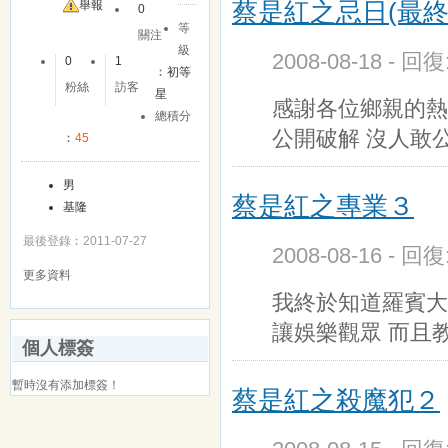
蔡是紅之忌日(最終
舉報
0
等
關注
級
2008-08-18 - 回
0
1
︰
初等
粉絲
訪客
星
感謝各位鄉親的熱
總積分
公開破解 沒人敢
︰
45
男
蔡是紅之專業３
基隆
最後登錄︰2011-07-27
2008-08-16 - 回
更多資料
我終於知道羅賓大
讓娛樂觀眾 而且
個人標簽
暫時沒有添加標簽！
蔡是紅之殺魔犯２