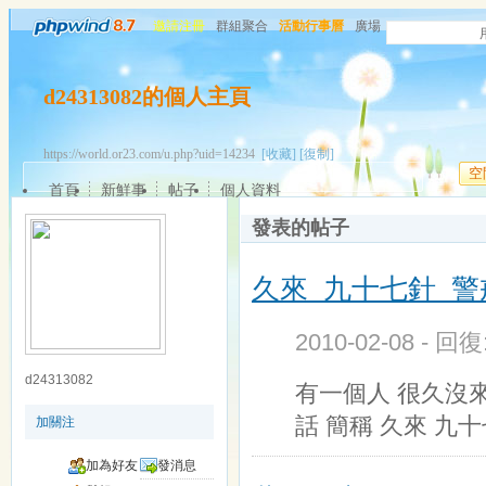
邀請注冊
群組聚合
活動行事曆
廣場
d24313082的個人主頁
https://world.or23.com/u.php?uid=14234
[收藏]
[復制]
空
首頁
新鮮事
帖子
個人資料
發表的帖子
久來 九十七針 警
2010-02-08 - 回
d24313082
有一個人 很久沒
話 簡稱 久來 九十
加關注
加為好友
發消息