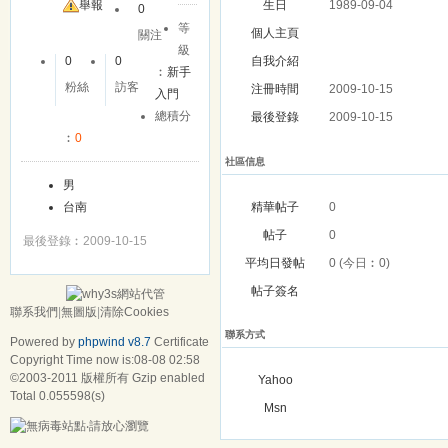
舉報
生日
1989-09-04
0
等
個人主頁
關注
級
0
0
自我介紹
︰
新手
粉絲
訪客
注冊時間
2009-10-15
入門
總積分
最後登錄
2009-10-15
︰
0
社區信息
男
精華帖子
0
台南
帖子
0
最後登錄︰2009-10-15
平均日發帖
0 (今日︰0)
帖子簽名
聯系我們
|
無圖版
|
清除Cookies
聯系方式
Powered by
phpwind v8.7
Certificate
Copyright Time now is:08-08 02:58
©2003-2011
版權所有 Gzip enabled
Yahoo
Total 0.055598(s)
Msn