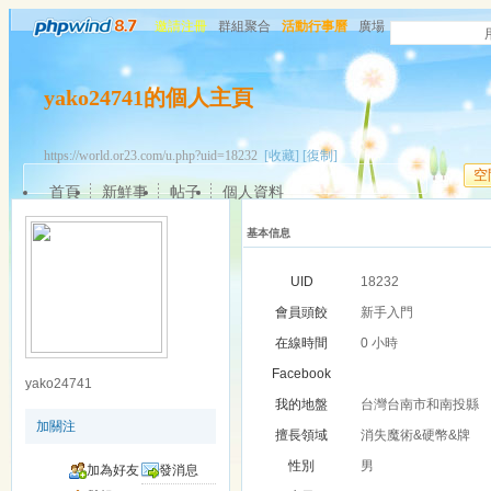
邀請注冊
群組聚合
活動行事曆
廣場
yako24741的個人主頁
https://world.or23.com/u.php?uid=18232
[收藏]
[復制]
空
首頁
新鮮事
帖子
個人資料
基本信息
UID
18232
會員頭餃
新手入門
在線時間
0 小時
Facebook
yako24741
我的地盤
台灣台南市和南投縣
加關注
擅長領域
消失魔術&硬幣&牌
性別
男
加為好友
發消息