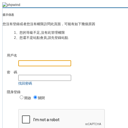
提示信息
您沒有登錄或者您沒有權限訪問此頁面，可能有如下幾個原因
1、您的等級不足,沒有此管理權限
2、您還不是站點會員,請先登錄站點
用戶名
密 碼
找回密碼
隱身登錄
開啟
關閉