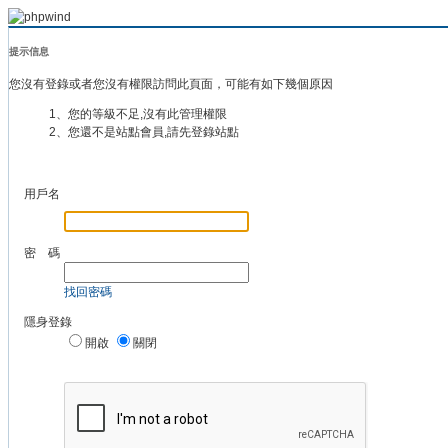
提示信息
您沒有登錄或者您沒有權限訪問此頁面，可能有如下幾個原因
1、您的等級不足,沒有此管理權限
2、您還不是站點會員,請先登錄站點
用戶名
密 碼
找回密碼
隱身登錄
開啟
關閉