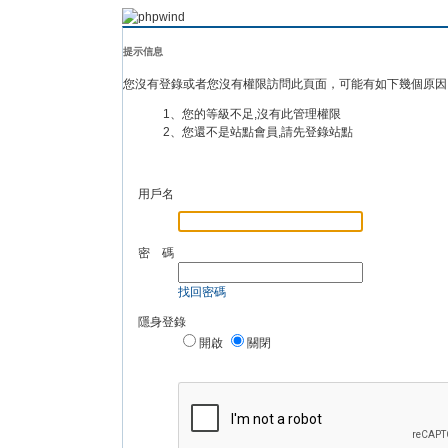
提示信息
您沒有登錄或者您沒有權限訪問此頁面，可能有如下幾個原因
1、您的等級不足,沒有此管理權限
2、您還不是站點會員,請先登錄站點
用戶名
密 碼
找回密碼
隱身登錄
開啟
關閉