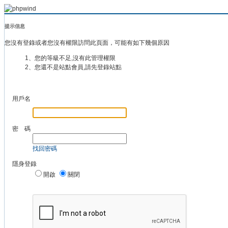
提示信息
您沒有登錄或者您沒有權限訪問此頁面，可能有如下幾個原因
1、您的等級不足,沒有此管理權限
2、您還不是站點會員,請先登錄站點
用戶名
密 碼
找回密碼
隱身登錄
開啟
關閉