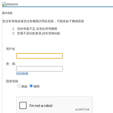
提示信息
您沒有登錄或者您沒有權限訪問此頁面，可能有如下幾個原因
1、您的等級不足,沒有此管理權限
2、您還不是站點會員,請先登錄站點
用戶名
密 碼
找回密碼
隱身登錄
開啟
關閉