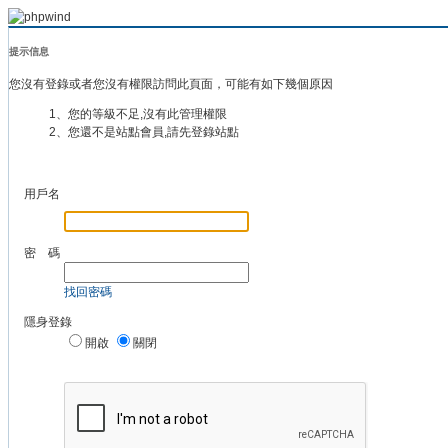
提示信息
您沒有登錄或者您沒有權限訪問此頁面，可能有如下幾個原因
1、您的等級不足,沒有此管理權限
2、您還不是站點會員,請先登錄站點
用戶名
密 碼
找回密碼
隱身登錄
開啟
關閉