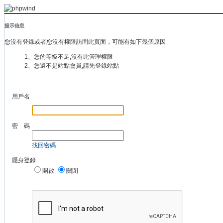
提示信息
您沒有登錄或者您沒有權限訪問此頁面，可能有如下幾個原因
1、您的等級不足,沒有此管理權限
2、您還不是站點會員,請先登錄站點
用戶名
密 碼
找回密碼
隱身登錄
開啟
關閉